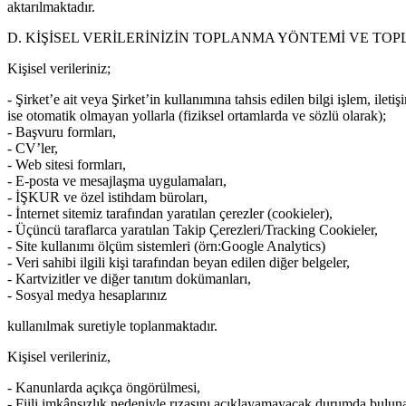
aktarılmaktadır.
D. KİŞİSEL VERİLERİNİZİN TOPLANMA YÖNTEMİ VE T
Kişisel verileriniz;
- Şirket’e ait veya Şirket’in kullanımına tahsis edilen bilgi işlem, ilet
ise otomatik olmayan yollarla (fiziksel ortamlarda ve sözlü olarak);
- Başvuru formları,
- CV’ler,
- Web sitesi formları,
- E-posta ve mesajlaşma uygulamaları,
- İŞKUR ve özel istihdam büroları,
- İnternet sitemiz tarafından yaratılan çerezler (cookieler),
- Üçüncü taraflarca yaratılan Takip Çerezleri/Tracking Cookieler,
- Site kullanımı ölçüm sistemleri (örn:Google Analytics)
- Veri sahibi ilgili kişi tarafından beyan edilen diğer belgeler,
- Kartvizitler ve diğer tanıtım dokümanları,
- Sosyal medya hesaplarınız
kullanılmak suretiyle toplanmaktadır.
Kişisel verileriniz,
- Kanunlarda açıkça öngörülmesi,
- Fiili imkânsızlık nedeniyle rızasını açıklayamayacak durumda bulun