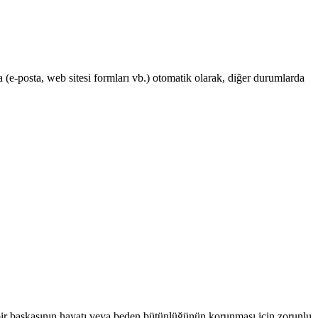
nda (e-posta, web sitesi formları vb.) otomatik olarak, diğer durumlarda
 bir başkasının hayatı veya beden bütünlüğünün korunması için zorunlu