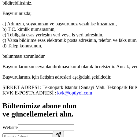
bildirebilirsiniz.
Başvurunuzda;
a) Adınızın, soyadınızın ve başvurunuz yazılı ise imzanızın,
b) T.C. kimlik numarasının,
c) Tebligata esas yerleşim yeri veya iş yeri adresinin,
ç) Varsa bildirime esas elektronik posta adresinin, telefon ve faks num
d) Talep konusunun,
bulunması zorunludur.
Başvurularınızın cevaplandırılması kural olarak ücretsizdir. Ancak, ver
Başvurularınız için iletişim adresleri aşağıdaki şekildedir.
ŞİRKET ADRESİ :
Teknopark İstanbul Sanayi Mah. Teknopark Bulv
KVK E-POSTA ADRESİ :
kvk@optiyol.com
Bültenimize abone olun
ve güncellemeleri alın.
Website