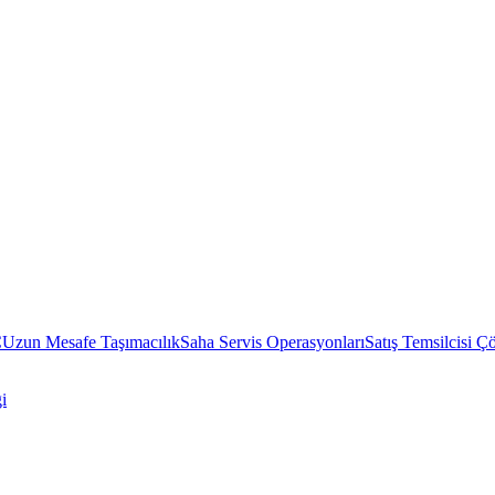
C
Uzun Mesafe Taşımacılık
Saha Servis Operasyonları
Satış Temsilcisi Ç
i