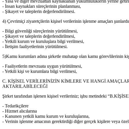
- Yasa ve diğer mevzuattan kaynaklanan yükümlülüklerin yerine getiri
- İnsan kaynakları süreçlerinin planlanması,
- Şikayet ve taleplerin değerlendirilmesi.
4) Çevrimiçi ziyaretçilerin kişisel verilerinin işlenme amaçları şunlardı
- Bilgi güvenliği süreçlerinin yürütülmesi,
- Şikayet ve taleplerin değerlendirilmesi,
- Yetkili kurum ve kuruluşlara bilgi verilmesi,
- İletişim faaliyetlerinin yürütülmesi.
5)Kamu kurumları adına şirketle muhatap olan kamu görevlilerinin kişis
- Faaliyetlerin mevzuata uygun yürütülmesi,
- Yetkili kişi ve kurumlara bilgi verilmesi,
C. KİŞİSEL VERİLERİNİZİN KİMLERE VE HANGİ AMAÇL
AKTARILABİLECEĞİ
Şirket tarafından işlenen kişisel verileriniz; işbu metindeki “B
- Tedarikçilere
- Hizmet alıcılarına
- Kanunen yetkili kamu kurum ve kuruluşlarına,
- Verinin işlenme amacının gerektirdiği diğer gerçek kişilere veya özel