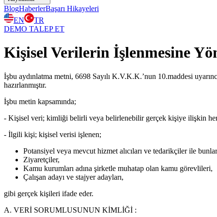
Blog
Haberler
Başarı Hikayeleri
EN
TR
DEMO TALEP ET
Kişisel Verilerin İşlenmesine Y
İşbu aydınlatma metni, 6698 Sayılı K.V.K.K.’nun 10.maddesi uyarınca, v
hazırlanmıştır.
İşbu metin kapsamında;
- Kişisel veri; kimliği belirli veya belirlenebilir gerçek kişiye ilişkin her
- İlgili kişi; kişisel verisi işlenen;
Potansiyel veya mevcut hizmet alıcıları ve tedarikçiler ile bunlar
Ziyaretçiler,
Kamu kurumları adına şirketle muhatap olan kamu görevlileri,
Çalışan adayı ve stajyer adayları,
gibi gerçek kişileri ifade eder.
A. VERİ SORUMLUSUNUN KİMLİĞİ :