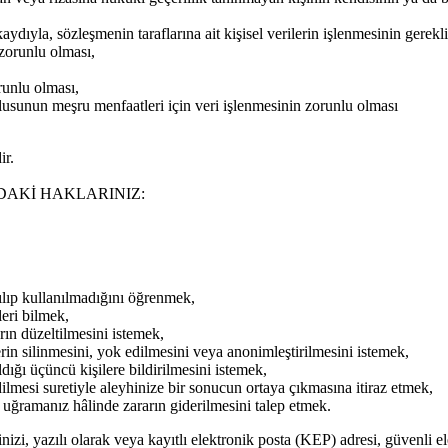
ydıyla, sözleşmenin taraflarına ait kişisel verilerin işlenmesinin gerekl
zorunlu olması,
runlu olması,
usunun meşru menfaatleri için veri işlenmesinin zorunlu olması
ir.
DAKİ HAKLARINIZ:
ılıp kullanılmadığını öğrenmek,
leri bilmek,
rın düzeltilmesini istemek,
erin silinmesini, yok edilmesini veya anonimleştirilmesini istemek,
ıldığı üçüncü kişilere bildirilmesini istemek,
dilmesi suretiyle aleyhinize bir sonucun ortaya çıkmasına itiraz etmek,
a uğramanız hâlinde zararın giderilmesini talep etmek.
izi, yazılı olarak veya kayıtlı elektronik posta (KEP) adresi, güvenli e