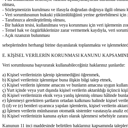
olması,
- Sözleşmenizin kurulması ve ifasıyla doğrudan doğruya ilgili olması ka
- Veri sorumlusunun hukuki yükümlülüğünü yerine getirebilmesi için 
- Tarafınızca alenileştirilmiş olması,
- Bir hakkın tesisi, kullanılması veya korunması için veri işlemenin zo
- Temel hak ve özgürlüklerinize zarar vermemek kaydıyla, veri soruml
- Açık rızanızın bulunması
sebeplerinden herhangi birine dayanılarak toplanmakta ve işlenmekted
E. KİŞİSEL VERİLERİN KORUNMASI KANUNU KAPSAMIN
Veri sorumlusuna başvurarak kullanabileceğiniz haklarınız şunlardır:
a) Kişisel verilerinizin işlenip işlenmediğini öğrenmek,
b) Kişisel verileriniz işlenmişse buna ilişkin bilgi talep etmek,
c) Kişisel verilerin işlenme amacını ve bunların amacına uygun kullan
ç) Yurt içinde veya yurt dışında kişisel verilerin aktarıldığı üçüncü kişi
d) Kişisel verilerinizin eksik veya yanlış işlenmiş olması hâlinde bunla
e) İşlenmeyi gerektiren şartların ortadan kalkması halinde kişisel veril
f) (d) ve (e) bentleri uyarınca yapılan işlemlerin, kişisel verilerin aktar
g) İşlenen verilerin münhasıran otomatik sistemler vasıtasıyla analiz e
h) Kişisel verilerinizin kanuna aykırı olarak işlenmesi sebebiyle zarar
Kanunun 11 inci maddesinde belirtilen haklarınız kapsamında taleplerin