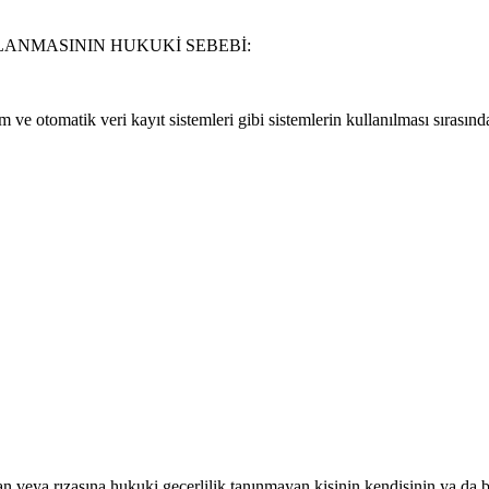
OPLANMASININ HUKUKİ SEBEBİ:
işim ve otomatik veri kayıt sistemleri gibi sistemlerin kullanılması sırası
an veya rızasına hukuki geçerlilik tanınmayan kişinin kendisinin ya da