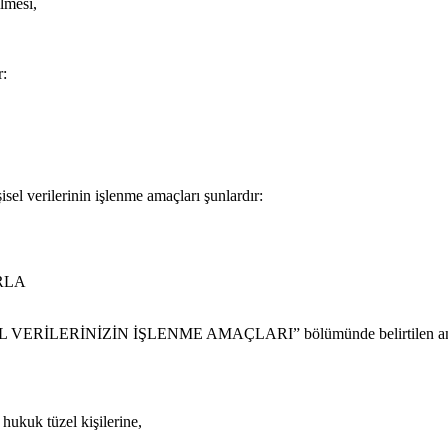
lmesi,
r:
el verilerinin işlenme amaçları şunlardır:
ARLA
.KİŞİSEL VERİLERİNİZİN İŞLENME AMAÇLARI” bölümünde belirtilen amaç
 hukuk tüzel kişilerine,