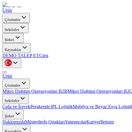
Ürün
Çözümler
Sektörler
Şirket
Kaynaklar
DEMO TALEP ET
Giriş
Ürün
Çözümler
Mikro Dağıtım Operasyonları B2B
Mikro Dağıtım Operasyonları B2
Sektörler
Gıda ve İçecek
Perakende
3PL Lojistik
Mobilya ve Beyaz Eşya Lojistiğ
Şirket
Hakkımızda
Müşteriler
İş Ortakları
Yatırımcılar
Kariyer
İletişim
Kaynaklar