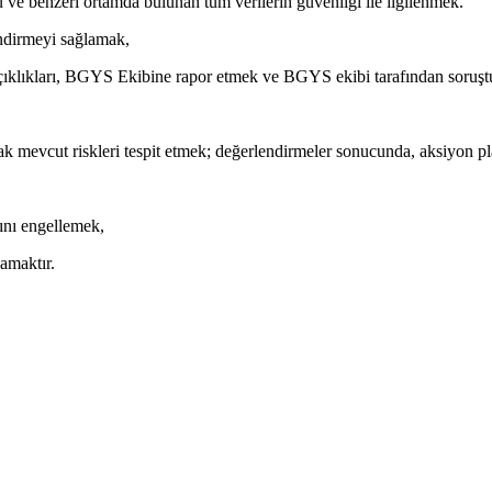
zlü ve benzeri ortamda bulunan tüm verilerin güvenliği ile ilgilenmek.
endirmeyi sağlamak,
açıklıkları, BGYS Ekibine rapor etmek ve BGYS ekibi tarafından soruşt
k mevcut riskleri tespit etmek; değerlendirmeler sonucunda, aksiyon p
ını engellemek,
lamaktır.