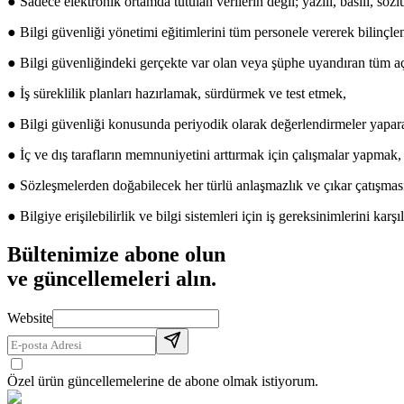
● Sadece elektronik ortamda tutulan verilerin değil; yazılı, basılı, sö
● Bilgi güvenliği yönetimi eğitimlerini tüm personele vererek bilinçl
● Bilgi güvenliğindeki gerçekte var olan veya şüphe uyandıran tüm 
● İş süreklilik planları hazırlamak, sürdürmek ve test etmek,
● Bilgi güvenliği konusunda periyodik olarak değerlendirmeler yapara
● İç ve dış tarafların memnuniyetini arttırmak için çalışmalar yapmak,
● Sözleşmelerden doğabilecek her türlü anlaşmazlık ve çıkar çatışmas
● Bilgiye erişilebilirlik ve bilgi sistemleri için iş gereksinimlerini karşı
Bültenimize abone olun
ve güncellemeleri alın.
Website
Özel ürün güncellemelerine de abone olmak istiyorum.