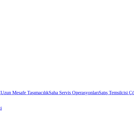
C
Uzun Mesafe Taşımacılık
Saha Servis Operasyonları
Satış Temsilcisi Ç
i