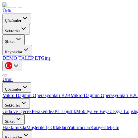
Ürün
Çözümler
Sektörler
Şirket
Kaynaklar
DEMO TALEP ET
Giriş
Ürün
Çözümler
Mikro Dağıtım Operasyonları B2B
Mikro Dağıtım Operasyonları B2
Sektörler
Gıda ve İçecek
Perakende
3PL Lojistik
Mobilya ve Beyaz Eşya Lojistiğ
Şirket
Hakkımızda
Müşteriler
İş Ortakları
Yatırımcılar
Kariyer
İletişim
Kaynaklar