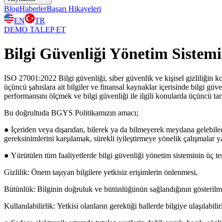
Blog
Haberler
Başarı Hikayeleri
EN
TR
DEMO TALEP ET
Bilgi Güvenliği Yönetim Sistemi 
ISO 27001:2022 Bilgi güvenliği, siber güvenlik ve kişisel gizliliğin ko
üçüncü şahıslara ait bilgiler ve finansal kaynaklar içerisinde bilgi güv
performansını ölçmek ve bilgi güvenliği ile ilgili konularda üçüncü tar
Bu doğrultuda
BGYS Politikamızın
amacı;
● İçeriden veya dışarıdan, bilerek ya da bilmeyerek meydana gelebilecek
gereksinimlerini karşılamak, sürekli iyileştirmeye yönelik çalışmalar 
● Yürütülen tüm faaliyetlerde bilgi güvenliği yönetim sisteminin üç te
Gizlilik:
Önem taşıyan bilgilere yetkisiz erişimlerin önlenmesi,
Bütünlük:
Bilginin doğruluk ve bütünlüğünün sağlandığının gösterilm
Kullanılabilirlik:
Yetkisi olanların gerektiği hallerde bilgiye ulaşılabilir