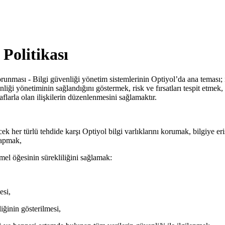
Politikası
runması - Bilgi güvenliği yönetim sistemlerinin Optiyol’da ana teması; in
enliği yönetiminin sağlandığını göstermek, risk ve fırsatları tespit etme
aflarla olan ilişkilerin düzenlenmesini sağlamaktır.
 her türlü tehdide karşı Optiyol bilgi varlıklarını korumak, bilgiye eriş
yapmak,
mel öğesinin sürekliliğini sağlamak:
esi,
liğinin gösterilmesi,