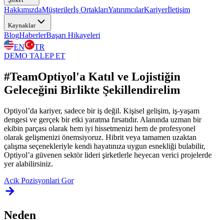
Hakkımızda
Müşteriler
İş Ortakları
Yatırımcılar
Kariyer
İletişim
Kaynaklar
Blog
Haberler
Başarı Hikayeleri
EN
TR
DEMO TALEP ET
#TeamOptiyol'a Katıl
ve Lojistiğin
Geleceğini Birlikte Şekillendirelim
Optiyol’da kariyer, sadece bir iş değil. Kişisel gelişim, iş-yaşam
dengesi ve gerçek bir etki yaratma fırsatıdır. Alanında uzman bir
ekibin parçası olarak hem iyi hissetmenizi hem de profesyonel
olarak gelişmenizi önemsiyoruz. Hibrit veya tamamen uzaktan
çalışma seçenekleriyle kendi hayatınıza uygun esnekliği bulabilir,
Optiyol’a güvenen sektör lideri şirketlerle heyecan verici projelerde
yer alabilirsiniz.
Acik Pozisyonlari Gor
Neden