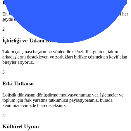
Dürüstlük ve Etik
En yüksek standartları koruyarak güven inşa ediyor ve yaptıkları her
şeyde etik davranışa değer veren ekip üyeleri arıyoruz.
2
İşbirliği ve Takım Ruhu
Takım çalışması başarımızı yönlendirir. Pozitiflik getiren, takım
arkadaşlarını destekleyen ve zorlukları birlikte çözmekten keyif alan
bireyler arıyoruz.
3
Etki Tutkusu
Lojistik dünyasını dönüştürme motivasyonumuz var. İşletmeler ve
toplum için fark yaratma tutkumuzu paylaşıyorsanız, burada
kendinizi evinizde hissedeceksiniz.
4
Kültürel Uyum