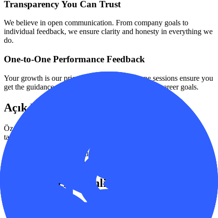
Transparency You Can Trust
We believe in open communication. From company goals to
individual feedback, we ensure clarity and honesty in everything we
do.
One-to-One Performance Feedback
Your growth is our priority. Regular one-on-one sessions ensure you
get the guidance and support needed to reach your career goals.
Açık Pozisyonlar
Özgeçmişinizi
careers@optiyol.com
adresine gönderin, sizinle
tanışmaktan mutluluk duyarız.
Şu anda açık pozisyon bulunmamaktadır. Lütfen daha sonra tekrar
kontrol edin veya özgeçmişinizi bize gönderin.
Bizim için en önemli olan
1