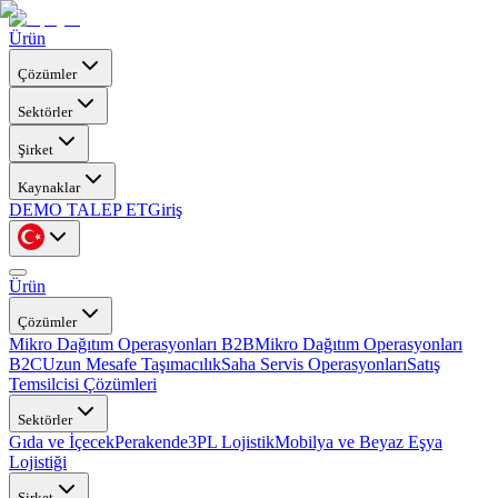
Ürün
Çözümler
Sektörler
Şirket
Kaynaklar
DEMO TALEP ET
Giriş
Ürün
Çözümler
Mikro Dağıtım Operasyonları B2B
Mikro Dağıtım Operasyonları
B2C
Uzun Mesafe Taşımacılık
Saha Servis Operasyonları
Satış
Temsilcisi Çözümleri
Sektörler
Gıda ve İçecek
Perakende
3PL Lojistik
Mobilya ve Beyaz Eşya
Lojistiği
Şirket