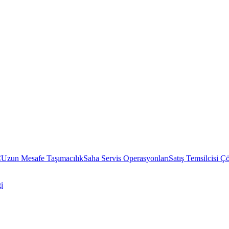
C
Uzun Mesafe Taşımacılık
Saha Servis Operasyonları
Satış Temsilcisi Ç
i