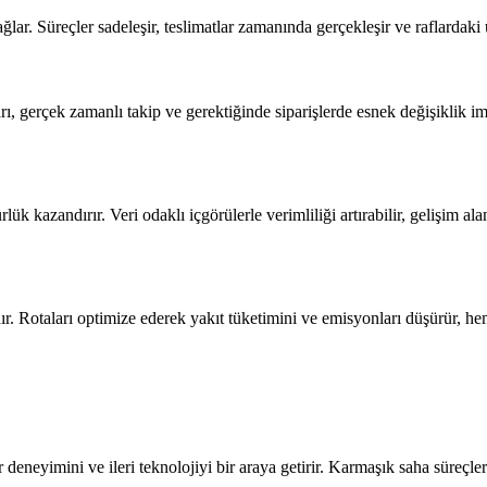
lar. Süreçler sadeleşir, teslimatlar zamanında gerçekleşir ve raflardaki 
rı, gerçek zamanlı takip ve gerektiğinde siparişlerde esnek değişiklik im
k kazandırır. Veri odaklı içgörülerle verimliliği artırabilir, gelişim ala
nır. Rotaları optimize ederek yakıt tüketimini ve emisyonları düşürür, h
deneyimini ve ileri teknolojiyi bir araya getirir. Karmaşık saha süreçlerin