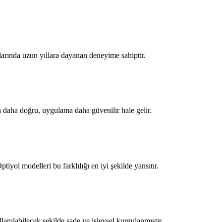
nlarında uzun yıllara dayanan deneyime sahiptir.
ama daha doğru, uygulama daha güvenilir hale gelir.
yol modelleri bu farklılığı en iyi şekilde yansıtır.
lanılabilecek şekilde sade ve işlevsel kurgulanmıştır.