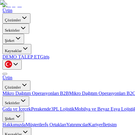
Ürün
Çözümler
Sektörler
Şirket
Kaynaklar
DEMO TALEP ET
Giriş
Ürün
Çözümler
Mikro Dağıtım Operasyonları B2B
Mikro Dağıtım Operasyonları B2
Sektörler
Gıda ve İçecek
Perakende
3PL Lojistik
Mobilya ve Beyaz Eşya Lojistiğ
Şirket
Hakkımızda
Müşteriler
İş Ortakları
Yatırımcılar
Kariyer
İletişim
Kaynaklar