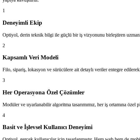
1
Deneyimli Ekip
Optiyol, derin teknik bilgi ile güçlü bir iş vizyonunu birleştiren uzma
2
Kapsamlı Veri Modeli
Filo, sipariş, lokasyon ve sürücülere ait detaylı veriler entegre ediler
3
Her Operasyona Özel Çözümler
Modüler ve uyarlanabilir algoritma tasarımımız, her iş ortamına özel p
4
Basit ve İşlevsel Kullanıcı Deneyimi
Optiyol, gerçek kullanıcılar için tasarlanmıştır. Hem web hem de mobil 