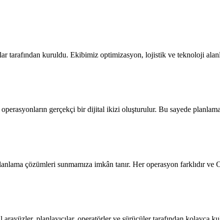
nlar tarafından kuruldu. Ekibimiz optimizasyon, lojistik ve teknoloji ala
ek operasyonların gerçekçi bir dijital ikizi oluşturulur. Bu sayede planl
lanlama çözümleri sunmamıza imkân tanır. Her operasyon farklıdır ve Opti
arayüzler, planlayıcılar, operatörler ve sürücüler tarafından kolayca kul