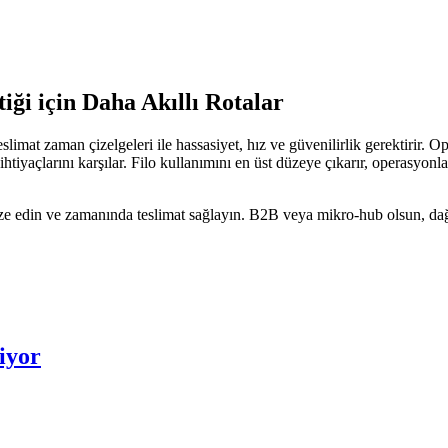
iği için Daha Akıllı Rotalar
ı teslimat zaman çizelgeleri ile hassasiyet, hız ve güvenilirlik gerektir
 ihtiyaçlarını karşılar. Filo kullanımını en üst düzeye çıkarır, operasy
imize edin ve zamanında teslimat sağlayın. B2B veya mikro-hub olsun, dağı
iyor