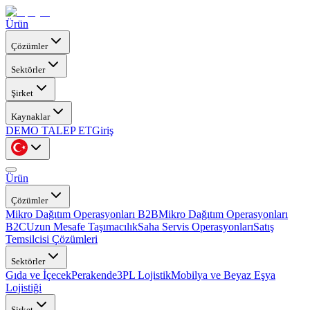
Ürün
Çözümler
Sektörler
Şirket
Kaynaklar
DEMO TALEP ET
Giriş
Ürün
Çözümler
Mikro Dağıtım Operasyonları B2B
Mikro Dağıtım Operasyonları
B2C
Uzun Mesafe Taşımacılık
Saha Servis Operasyonları
Satış
Temsilcisi Çözümleri
Sektörler
Gıda ve İçecek
Perakende
3PL Lojistik
Mobilya ve Beyaz Eşya
Lojistiği
Şirket