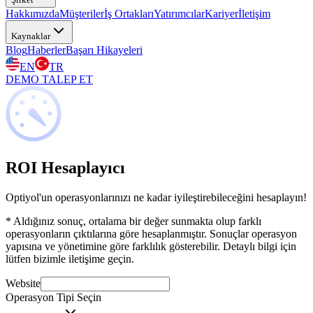
Hakkımızda
Müşteriler
İş Ortakları
Yatırımcılar
Kariyer
İletişim
Kaynaklar
Blog
Haberler
Başarı Hikayeleri
EN
TR
DEMO TALEP ET
ROI Hesaplayıcı
Optiyol'un operasyonlarınızı ne kadar iyileştirebileceğini hesaplayın!
* Aldığınız sonuç, ortalama bir değer sunmakta olup farklı
operasyonların çıktılarına göre hesaplanmıştır. Sonuçlar operasyon
yapısına ve yönetimine göre farklılık gösterebilir. Detaylı bilgi için
lütfen bizimle iletişime geçin.
Website
Operasyon Tipi Seçin