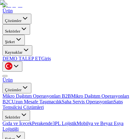
Ürün
Çözümler
Sektörler
Şirket
Kaynaklar
DEMO TALEP ET
Giriş
Ürün
Çözümler
Mikro Dağıtım Operasyonları B2B
Mikro Dağıtım Operasyonları
B2C
Uzun Mesafe Taşımacılık
Saha Servis Operasyonları
Satış
Temsilcisi Çözümleri
Sektörler
Gıda ve İçecek
Perakende
3PL Lojistik
Mobilya ve Beyaz Eşya
Lojistiği
Şirket