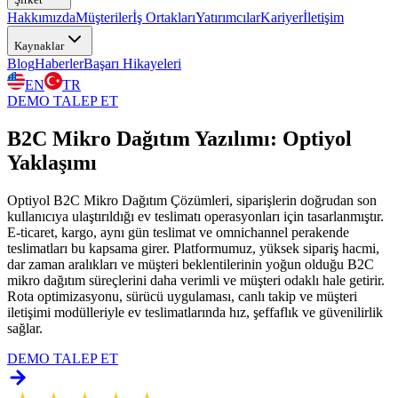
Hakkımızda
Müşteriler
İş Ortakları
Yatırımcılar
Kariyer
İletişim
Kaynaklar
Blog
Haberler
Başarı Hikayeleri
EN
TR
DEMO TALEP ET
B2C Mikro Dağıtım Yazılımı:
Optiyol
Yaklaşımı
Optiyol B2C Mikro Dağıtım Çözümleri, siparişlerin doğrudan son
kullanıcıya ulaştırıldığı ev teslimatı operasyonları için tasarlanmıştır.
E-ticaret, kargo, aynı gün teslimat ve omnichannel perakende
teslimatları bu kapsama girer. Platformumuz, yüksek sipariş hacmi,
dar zaman aralıkları ve müşteri beklentilerinin yoğun olduğu B2C
mikro dağıtım süreçlerini daha verimli ve müşteri odaklı hale getirir.
Rota optimizasyonu, sürücü uygulaması, canlı takip ve müşteri
iletişimi modülleriyle ev teslimatlarında hız, şeffaflık ve güvenilirlik
sağlar.
DEMO TALEP ET