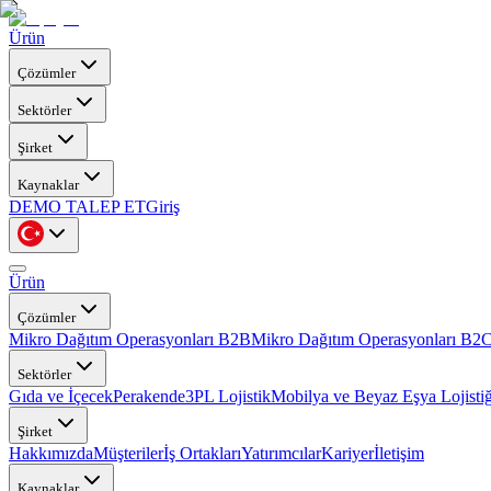
Ürün
Çözümler
Sektörler
Şirket
Kaynaklar
DEMO TALEP ET
Giriş
Ürün
Çözümler
Mikro Dağıtım Operasyonları B2B
Mikro Dağıtım Operasyonları B2
Sektörler
Gıda ve İçecek
Perakende
3PL Lojistik
Mobilya ve Beyaz Eşya Lojistiğ
Şirket
Hakkımızda
Müşteriler
İş Ortakları
Yatırımcılar
Kariyer
İletişim
Kaynaklar