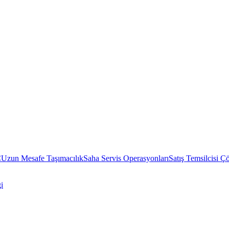
C
Uzun Mesafe Taşımacılık
Saha Servis Operasyonları
Satış Temsilcisi Ç
i