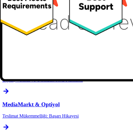
Teslimat Mükemmelliği: Başarı Hikayesi
Dodondurma & Optiyol
İnovasyonla Başarıya Ulaşmak
Horoz Lojistik & Optiyol
Dijital, Verimli ve Otomatik Rota Planlama
MediaMarkt & Optiyol
Teslimat Mükemmelliği: Başarı Hikayesi