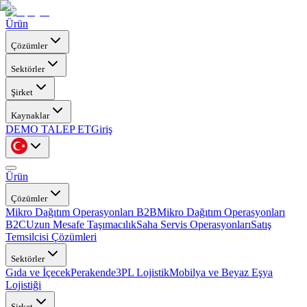
Ürün
Çözümler
Sektörler
Şirket
Kaynaklar
DEMO TALEP ET
Giriş
Ürün
Çözümler
Mikro Dağıtım Operasyonları B2B
Mikro Dağıtım Operasyonları
B2C
Uzun Mesafe Taşımacılık
Saha Servis Operasyonları
Satış
Temsilcisi Çözümleri
Sektörler
Gıda ve İçecek
Perakende
3PL Lojistik
Mobilya ve Beyaz Eşya
Lojistiği
Şirket