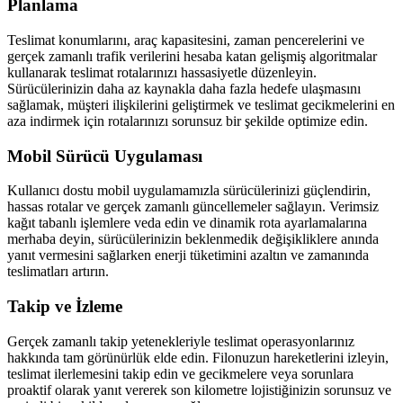
Planlama
Teslimat konumlarını, araç kapasitesini, zaman pencerelerini ve
gerçek zamanlı trafik verilerini hesaba katan gelişmiş algoritmalar
kullanarak teslimat rotalarınızı hassasiyetle düzenleyin.
Sürücülerinizin daha az kaynakla daha fazla hedefe ulaşmasını
sağlamak, müşteri ilişkilerini geliştirmek ve teslimat gecikmelerini en
aza indirmek için rotalarınızı sorunsuz bir şekilde optimize edin.
Mobil Sürücü Uygulaması
Kullanıcı dostu mobil uygulamamızla sürücülerinizi güçlendirin,
hassas rotalar ve gerçek zamanlı güncellemeler sağlayın. Verimsiz
kağıt tabanlı işlemlere veda edin ve dinamik rota ayarlamalarına
merhaba deyin, sürücülerinizin beklenmedik değişikliklere anında
yanıt vermesini sağlarken enerji tüketimini azaltın ve zamanında
teslimatları artırın.
Takip ve İzleme
Gerçek zamanlı takip yetenekleriyle teslimat operasyonlarınız
hakkında tam görünürlük elde edin. Filonuzun hareketlerini izleyin,
teslimat ilerlemesini takip edin ve gecikmelere veya sorunlara
proaktif olarak yanıt vererek son kilometre lojistiğinizin sorunsuz ve