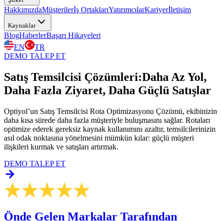
Hakkımızda
Müşteriler
İş Ortakları
Yatırımcılar
Kariyer
İletişim
Kaynaklar
Blog
Haberler
Başarı Hikayeleri
EN
TR
DEMO TALEP ET
Satış Temsilcisi Çözümleri:
Daha Az Yol,
Daha Fazla Ziyaret, Daha Güçlü Satışlar
Optiyol’un Satış Temsilcisi Rota Optimizasyonu Çözümü, ekibinizin
daha kısa sürede daha fazla müşteriyle buluşmasını sağlar. Rotaları
optimize ederek gereksiz kaynak kullanımını azaltır, temsilcilerinizin
asıl odak noktasına yönelmesini mümkün kılar: güçlü müşteri
ilişkileri kurmak ve satışları artırmak.
DEMO TALEP ET
Önde Gelen Markalar Tarafından