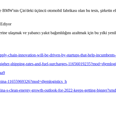
kte BMW'nin Çin'deki üçüncü otomobil fabrikası olan bu tesis, şirketin
 Ediyor
rine ulaşmak ve yabancı yakıt bağımlılığını azaltmak için bu yılki yenile
pply-chain-innovation-will-be-driven-by-startups-that-help-incumbents
m-higher-shipping-rates-and-fuel-surcharges-11656019235?mod=djemlogi
aa9
n-china-11655969326?mod=djemlogistics_h
ina-s-clean-energy-growth-outlook-for-2022-keeps-getting-bigger?sr