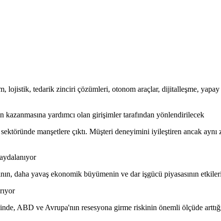
m, lojistik, tedarik zinciri çözümleri, otonom araçlar, dijitalleşme, yapa
in kazanmasına yardımcı olan girişimler tarafından yönlendirilecek
sektöründe manşetlere çıktı. Müşteri deneyimini iyileştiren ancak aynı za
aydalanıyor
rının, daha yavaş ekonomik büyümenin ve dar işgücü piyasasının etkileri
rıyor
inde, ABD ve Avrupa'nın resesyona girme riskinin önemli ölçüde arttı