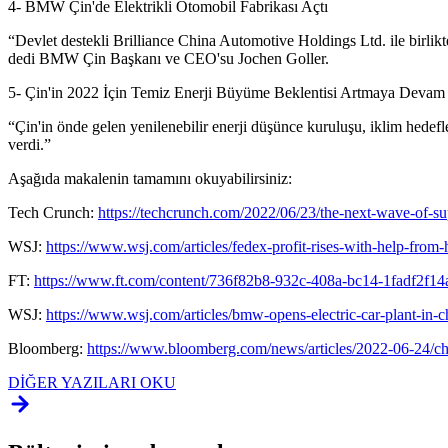
4- BMW Çin'de Elektrikli Otomobil Fabrikası Açtı
“Devlet destekli Brilliance China Automotive Holdings Ltd. ile birli
dedi BMW Çin Başkanı ve CEO'su Jochen Goller.
5- Çin'in 2022 İçin Temiz Enerji Büyüme Beklentisi Artmaya Devam
“Çin'in önde gelen yenilenebilir enerji düşünce kuruluşu, iklim hedefle
verdi.”
Aşağıda makalenin tamamını okuyabilirsiniz:
Tech Crunch:
https://techcrunch.com/2022/06/23/the-next-wave-of-su
WSJ:
https://www.wsj.com/articles/fedex-profit-rises-with-help-fro
FT:
https://www.ft.com/content/736f82b8-932c-408a-bc14-1fadf2f14
WSJ:
https://www.wsj.com/articles/bmw-opens-electric-car-plant-i
Bloomberg:
https://www.bloomberg.com/news/articles/2022-06-24/ch
DİĞER YAZILARI OKU