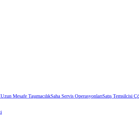
C
Uzun Mesafe Taşımacılık
Saha Servis Operasyonları
Satış Temsilcisi Ç
i