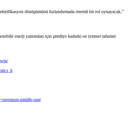
 elektrifikasyon dönüşümünü hızlandırmada önemli bir rol oynayacak,”
nebilir enerji yatırımları için şimdiye kadarki en iyimser tahmini
-win/
stics_h
nd=premium-middle-east