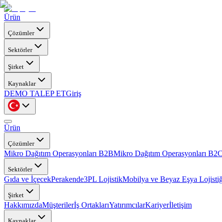
Ürün
Çözümler
Sektörler
Şirket
Kaynaklar
DEMO TALEP ET
Giriş
Ürün
Çözümler
Mikro Dağıtım Operasyonları B2B
Mikro Dağıtım Operasyonları B2
Sektörler
Gıda ve İçecek
Perakende
3PL Lojistik
Mobilya ve Beyaz Eşya Lojistiğ
Şirket
Hakkımızda
Müşteriler
İş Ortakları
Yatırımcılar
Kariyer
İletişim
Kaynaklar