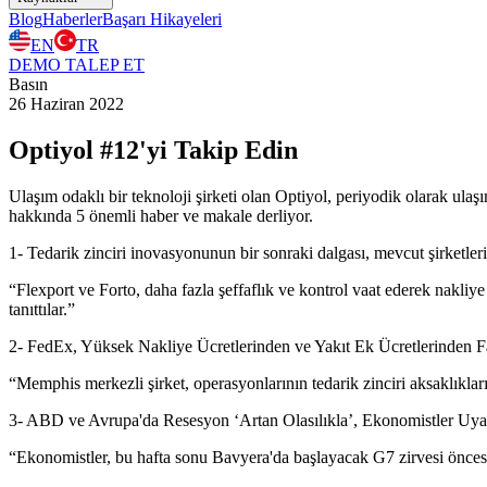
Blog
Haberler
Başarı Hikayeleri
EN
TR
DEMO TALEP ET
Basın
26 Haziran 2022
Optiyol #12'yi Takip Edin
Ulaşım odaklı bir teknoloji şirketi olan Optiyol, periyodik olarak ulaşı
hakkında 5 önemli haber ve makale derliyor.
1- Tedarik zinciri inovasyonunun bir sonraki dalgası, mevcut şirketler
“Flexport ve Forto, daha fazla şeffaflık ve kontrol vaat ederek nakliye 
tanıttılar.”
2- FedEx, Yüksek Nakliye Ücretlerinden ve Yakıt Ek Ücretlerinden F
“Memphis merkezli şirket, operasyonlarının tedarik zinciri aksaklıkla
3- ABD ve Avrupa'da Resesyon ‘Artan Olasılıkla’, Ekonomistler Uya
“Ekonomistler, bu hafta sonu Bavyera'da başlayacak G7 zirvesi önces