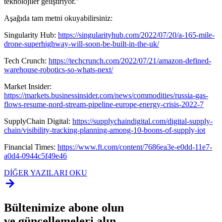
teknolojiler geliştiriyor.”
Aşağıda tam metni okuyabilirsiniz:
Singularity Hub:
https://singularityhub.com/2022/07/20/a-165-mile-
drone-superhighway-will-soon-be-built-in-the-uk/
Tech Crunch:
https://techcrunch.com/2022/07/21/amazon-defined-
warehouse-robotics-so-whats-next/
Market Insider:
https://markets.businessinsider.com/news/commodities/russia-gas-
flows-resume-nord-stream-pipeline-europe-energy-crisis-2022-7
SupplyChain Digital:
https://supplychaindigital.com/digital-supply-
chain/visibility-tracking-planning-among-10-boons-of-supply-iot
Financial Times:
https://www.ft.com/content/7686ea3e-e0dd-11e7-
a0d4-0944c5f49e46
DİĞER YAZILARI OKU
Bültenimize abone olun
ve güncellemeleri alın.