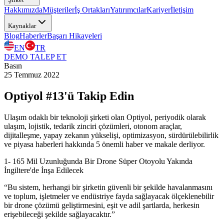
Hakkımızda
Müşteriler
İş Ortakları
Yatırımcılar
Kariyer
İletişim
Kaynaklar
Blog
Haberler
Başarı Hikayeleri
EN
TR
DEMO TALEP ET
Basın
25 Temmuz 2022
Optiyol #13'ü Takip Edin
Ulaşım odaklı bir teknoloji şirketi olan Optiyol, periyodik olarak
ulaşım, lojistik, tedarik zinciri çözümleri, otonom araçlar,
dijitalleşme, yapay zekanın yükselişi, optimizasyon, sürdürülebilirlik
ve piyasa haberleri hakkında 5 önemli haber ve makale derliyor.
1- 165 Mil Uzunluğunda Bir Drone Süper Otoyolu Yakında
İngiltere'de İnşa Edilecek
“Bu sistem, herhangi bir şirketin güvenli bir şekilde havalanmasını
ve toplum, işletmeler ve endüstriye fayda sağlayacak ölçeklenebilir
bir drone çözümü geliştirmesini, eşit ve adil şartlarda, herkesin
erişebileceği şekilde sağlayacaktır.”