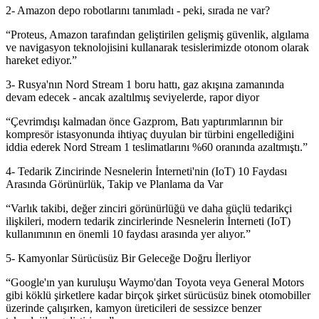
2- Amazon depo robotlarını tanımladı - peki, sırada ne var?
“Proteus, Amazon tarafından geliştirilen gelişmiş güvenlik, algılama
ve navigasyon teknolojisini kullanarak tesislerimizde otonom olarak
hareket ediyor.”
3- Rusya'nın Nord Stream 1 boru hattı, gaz akışına zamanında
devam edecek - ancak azaltılmış seviyelerde, rapor diyor
“Çevrimdışı kalmadan önce Gazprom, Batı yaptırımlarının bir
kompresör istasyonunda ihtiyaç duyulan bir türbini engellediğini
iddia ederek Nord Stream 1 teslimatlarını %60 oranında azaltmıştı.”
4- Tedarik Zincirinde Nesnelerin İnterneti'nin (IoT) 10 Faydası
Arasında Görünürlük, Takip ve Planlama da Var
“Varlık takibi, değer zinciri görünürlüğü ve daha güçlü tedarikçi
ilişkileri, modern tedarik zincirlerinde Nesnelerin İnterneti (IoT)
kullanımının en önemli 10 faydası arasında yer alıyor.”
5- Kamyonlar Sürücüsüz Bir Geleceğe Doğru İlerliyor
“Google'ın yan kuruluşu Waymo'dan Toyota veya General Motors
gibi köklü şirketlere kadar birçok şirket sürücüsüz binek otomobiller
üzerinde çalışırken, kamyon üreticileri de sessizce benzer