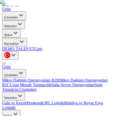
Ürün
Çözümler
Sektörler
Şirket
Kaynaklar
DEMO TALEP ET
Giriş
Ürün
Çözümler
Mikro Dağıtım Operasyonları B2B
Mikro Dağıtım Operasyonları
B2C
Uzun Mesafe Taşımacılık
Saha Servis Operasyonları
Satış
Temsilcisi Çözümleri
Sektörler
Gıda ve İçecek
Perakende
3PL Lojistik
Mobilya ve Beyaz Eşya
Lojistiği
Şirket