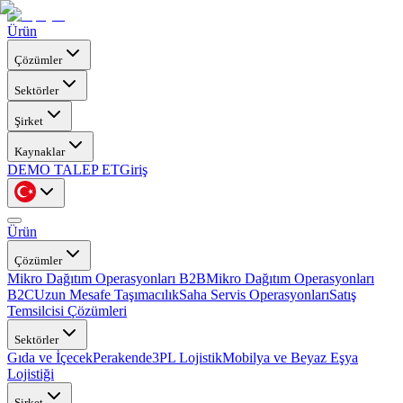
Ürün
Çözümler
Sektörler
Şirket
Kaynaklar
DEMO TALEP ET
Giriş
Ürün
Çözümler
Mikro Dağıtım Operasyonları B2B
Mikro Dağıtım Operasyonları
B2C
Uzun Mesafe Taşımacılık
Saha Servis Operasyonları
Satış
Temsilcisi Çözümleri
Sektörler
Gıda ve İçecek
Perakende
3PL Lojistik
Mobilya ve Beyaz Eşya
Lojistiği
Şirket