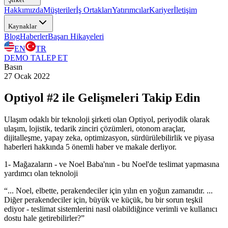
Hakkımızda
Müşteriler
İş Ortakları
Yatırımcılar
Kariyer
İletişim
Kaynaklar
Blog
Haberler
Başarı Hikayeleri
EN
TR
DEMO TALEP ET
Basın
27 Ocak 2022
Optiyol #2 ile Gelişmeleri Takip Edin
Ulaşım odaklı bir teknoloji şirketi olan Optiyol, periyodik olarak
ulaşım, lojistik, tedarik zinciri çözümleri, otonom araçlar,
dijitalleşme, yapay zeka, optimizasyon, sürdürülebilirlik ve piyasa
haberleri hakkında 5 önemli haber ve makale derliyor.
1- Mağazaların - ve Noel Baba'nın - bu Noel'de teslimat yapmasına
yardımcı olan teknoloji
“... Noel, elbette, perakendeciler için yılın en yoğun zamanıdır. ...
Diğer perakendeciler için, büyük ve küçük, bu bir sorun teşkil
ediyor - teslimat sistemlerini nasıl olabildiğince verimli ve kullanıcı
dostu hale getirebilirler?”