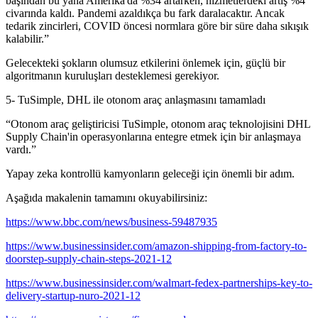
başından bu yana Amerika'da %34 artarken, hizmetlerdeki artış %4
civarında kaldı. Pandemi azaldıkça bu fark daralacaktır. Ancak
tedarik zincirleri, COVID öncesi normlara göre bir süre daha sıkışık
kalabilir.”
Gelecekteki şokların olumsuz etkilerini önlemek için, güçlü bir
algoritmanın kuruluşları desteklemesi gerekiyor.
5- TuSimple, DHL ile otonom araç anlaşmasını tamamladı
“Otonom araç geliştiricisi TuSimple, otonom araç teknolojisini DHL
Supply Chain'in operasyonlarına entegre etmek için bir anlaşmaya
vardı.”
Yapay zeka kontrollü kamyonların geleceği için önemli bir adım.
Aşağıda makalenin tamamını okuyabilirsiniz:
https://www.bbc.com/news/business-59487935
https://www.businessinsider.com/amazon-shipping-from-factory-to-
doorstep-supply-chain-steps-2021-12
https://www.businessinsider.com/walmart-fedex-partnerships-key-to-
delivery-startup-nuro-2021-12