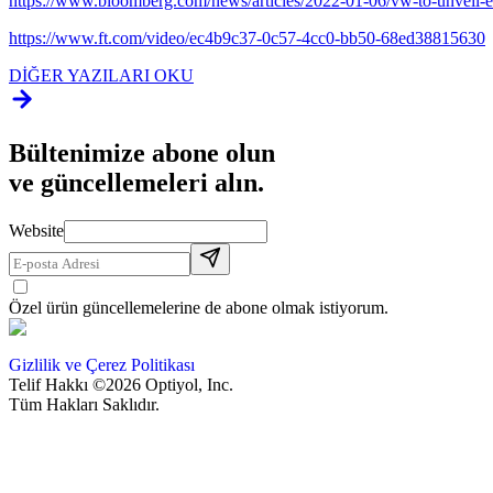
https://www.bloomberg.com/news/articles/2022-01-06/vw-to-unveil-e
https://www.ft.com/video/ec4b9c37-0c57-4cc0-bb50-68ed38815630
DİĞER YAZILARI OKU
Bültenimize abone olun
ve güncellemeleri alın.
Website
Özel ürün güncellemelerine de abone olmak istiyorum.
Gizlilik ve Çerez Politikası
Telif Hakkı ©2026 Optiyol, Inc.
Tüm Hakları Saklıdır.