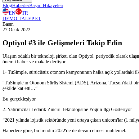
Blog
Haberler
Başarı Hikayeleri
EN
TR
DEMO TALEP ET
Basın
27 Ocak 2022
Optiyol #3 ile Gelişmeleri Takip Edin
Ulaşım odaklı bir teknoloji şirketi olan Optiyol, periyodik olarak ulaşı
önemli haber ve makale derliyor.
1- TuSimple, sürücüsüz otonom kamyonunun halka açık yollardaki i
“TuSimple'ın Otonom Sürüş Sistemi (ADS), Arizona, Tucson'daki bir d
şekilde kat etti…”
Bu gerçekleşiyor.
2- Yatırımcılar Tedarik Zinciri Teknolojisine Yoğun İlgi Gösteriyor
“2021 yılında lojistik sektöründe yeni ortaya çıkan unicorn'lar (1 mil
Haberlere göre, bu trendin 2022'de de devam etmesi muhtemel.