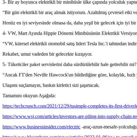
3- Bir ay boyunca elektrikli bir minibüsle ülke çapında yolculuk yaptı
“Bir gün elektrikli bir araç almak istiyorum. Azaltılmış çevresel etki
Henüz en iyi seviyesinde olmasa da, daha yeşil bir gelecek için iyi bir
4- VW, Mart Ayında Hippie Dönemi Minibüsünün Elektrikli Versiyo
“VW, küresel elektrikli otomobil satış lideri Tesla Inc.'i tahtından indir
Rekabet, umut vadeden bir gelecekte kızışıyor.
5- Tüketiciler paket servislerini daha sürdürülebilir hale getirebilir mi?
“Ancak FT'den Neville Hawcock'un bildirdiğine göre, kolaylık, hızlı 
Ulaşımı suçlamayın, baskın kirletici sizi şaşırtacak.
Tamamını okuyun Aşağıda:
https://techcrunch.com/2021/12/29/tusimple-completes-its-first-drive
https://www.wsj.com/articles/investors-are-piling-into-supply-chain
https://www.businessinsider.com/electric
-araç-uzun-mesafe-yolculuğu-