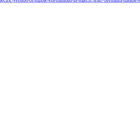
lectric-version-of-hippie-era-minibus-in-march?srnd=premium-middle-e