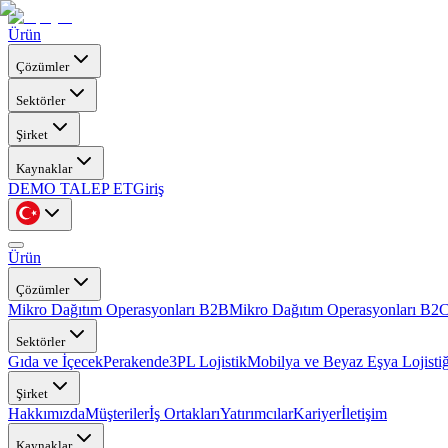
Ürün
Çözümler
Sektörler
Şirket
Kaynaklar
DEMO TALEP ET
Giriş
Ürün
Çözümler
Mikro Dağıtım Operasyonları B2B
Mikro Dağıtım Operasyonları B2
Sektörler
Gıda ve İçecek
Perakende
3PL Lojistik
Mobilya ve Beyaz Eşya Lojistiğ
Şirket
Hakkımızda
Müşteriler
İş Ortakları
Yatırımcılar
Kariyer
İletişim
Kaynaklar