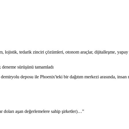
m, lojistik, tedarik zinciri çözümleri, otonom araçlar, dijitalleşme, yap
lk deneme sürüşünü tamamladı
emiryolu deposu ile Phoenix'teki bir dağıtım merkezi arasında, insan
yar doları aşan değerlemelere sahip şirketler)…”