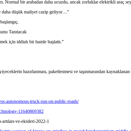
m. Normal bir arabadan daha ucuzdu, ancak zorluklar elektrikli araç seya
 ve daha düşük maliyet cazip geliyor…”
 başlangıç.
nunu Tanıtacak
mek için iddialı bir hamle başlattı.”
yiyeceklerin hazırlanması, paketlenmesi ve taşınmasından kaynaklanan 
rless-autonomous-truck-run-on-public-roads/
-technology-11640869382
artıları-ve-eksileri-2022-1