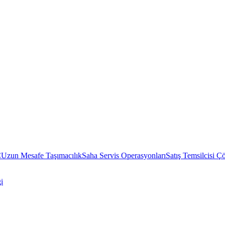
C
Uzun Mesafe Taşımacılık
Saha Servis Operasyonları
Satış Temsilcisi Ç
i