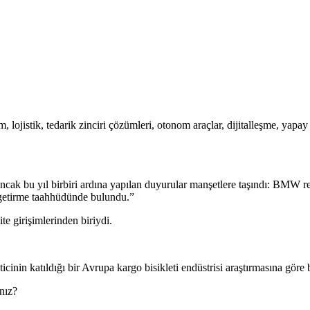
m, lojistik, tedarik zinciri çözümleri, otonom araçlar, dijitalleşme, yap
cak bu yıl birbiri ardına yapılan duyurular manşetlere taşındı: BMW re
ale getirme taahhüdünde bulundu.”
te girişimlerinden biriydi.
icinin katıldığı bir Avrupa kargo bisikleti endüstrisi araştırmasına gör
nız?