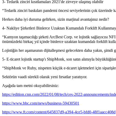
3- Tedarik zinciri kısıtlamaları 2021'de zirveye ulaşmış olabilir
“Tedarik zinciri baskıları pandemi öncesi seviyelerinin çok üzerinde ka
Herkes daha iyi duruma gelirken, sizin marjinal avantajınız nedir?
4- Nakliye Şirketleri Binlerce Uzaktan Kumandalı Forklift Kullanmay
“Kamyon taşımacılığı şirketi ArcBest Corp. ve lojistik sağlayıcısı NFI 
önümüzdeki birkaç yıl içinde binlerce uzaktan kumandalı forklift kull
Lojistiğin her aşamasının dijitalleşmesi gelecekten daha yakın, şimdi g
5- E-ticaret lojistik startup'ı ShipMonk, son satın alımıyla büyüklüğü
“ShipMonk ve Ruby, nispeten küçük e-ticaret işletmeleri için siparişle
Sektörün vaadi sürekli olarak yeni fırsatlar yaratıyor.
Aşağıda tam metni okuyabilirsiniz:
https://edition.cnn.com/2022/01/08/tech/ces-2022-announcements/ind
https://www.bbc.com/news/business-59430501
https://www.ft.com/content/645837d9-a394-4ce5-bfd0-48f1aacc408d