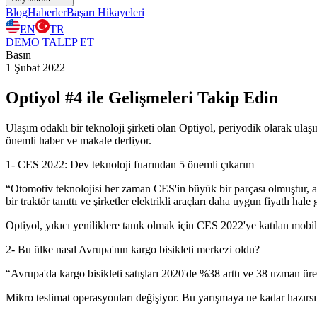
Blog
Haberler
Başarı Hikayeleri
EN
TR
DEMO TALEP ET
Basın
1 Şubat 2022
Optiyol #4 ile Gelişmeleri Takip Edin
Ulaşım odaklı bir teknoloji şirketi olan Optiyol, periyodik olarak ulaşı
önemli haber ve makale derliyor.
1- ​​CES 2022: Dev teknoloji fuarından 5 önemli çıkarım
“Otomotiv teknolojisi her zaman CES'in büyük bir parçası olmuştur, an
bir traktör tanıttı ve şirketler elektrikli araçları daha uygun fiyatlı h
Optiyol, yıkıcı yeniliklere tanık olmak için CES 2022'ye katılan mobili
2- Bu ülke nasıl Avrupa'nın kargo bisikleti merkezi oldu?
“Avrupa'da kargo bisikleti satışları 2020'de %38 arttı ve 38 uzman üret
Mikro teslimat operasyonları değişiyor. Bu yarışmaya ne kadar hazırsı