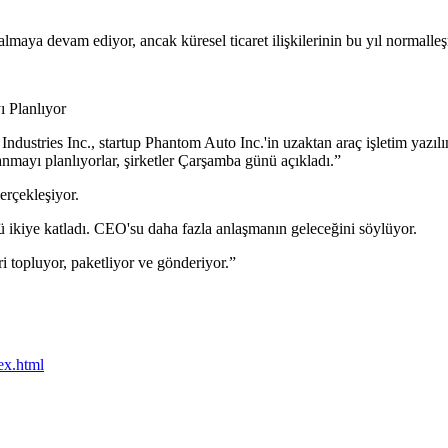
lmaya devam ediyor, ancak küresel ticaret ilişkilerinin bu yıl normalleş
ı Planlıyor
Industries Inc., startup Phantom Auto Inc.'in uzaktan araç işletim yazıl
anmayı planlıyorlar, şirketler Çarşamba günü açıkladı.”
erçekleşiyor.
nü ikiye katladı. CEO'su daha fazla anlaşmanın geleceğini söylüyor.
ri topluyor, paketliyor ve gönderiyor.”
ex.html