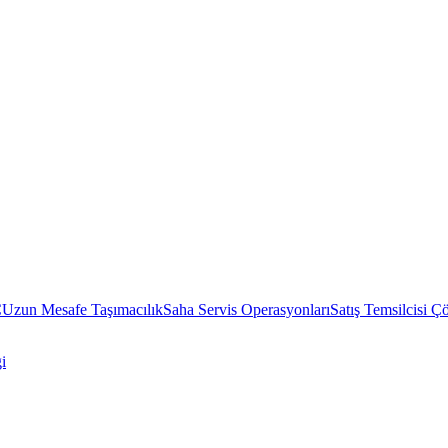
C
Uzun Mesafe Taşımacılık
Saha Servis Operasyonları
Satış Temsilcisi Ç
i