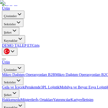
Ürün
Çözümler
Sektörler
Şirket
Kaynaklar
DEMO TALEP ET
Giriş
Ürün
Çözümler
Mikro Dağıtım Operasyonları B2B
Mikro Dağıtım Operasyonları B2
Sektörler
Gıda ve İçecek
Perakende
3PL Lojistik
Mobilya ve Beyaz Eşya Lojistiğ
Şirket
Hakkımızda
Müşteriler
İş Ortakları
Yatırımcılar
Kariyer
İletişim
Kaynaklar