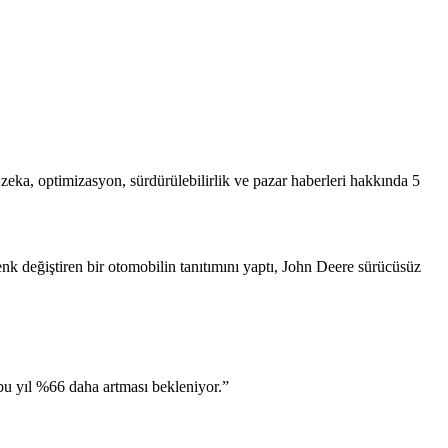
ay zeka, optimizasyon, sürdürülebilirlik ve pazar haberleri hakkında 5
nk değiştiren bir otomobilin tanıtımını yaptı, John Deere sürücüsüz
e bu yıl %66 daha artması bekleniyor.”