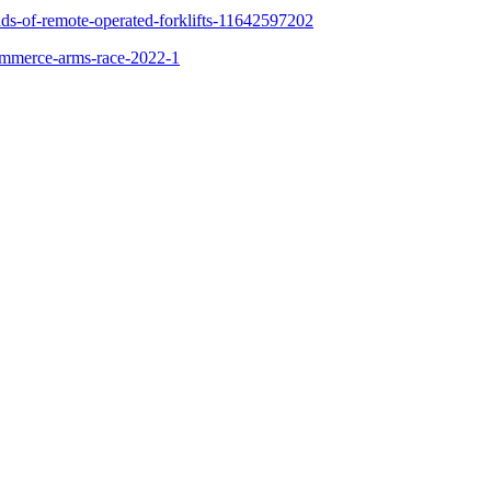
ands-of-remote-operated-forklifts-11642597202
commerce-arms-race-2022-1