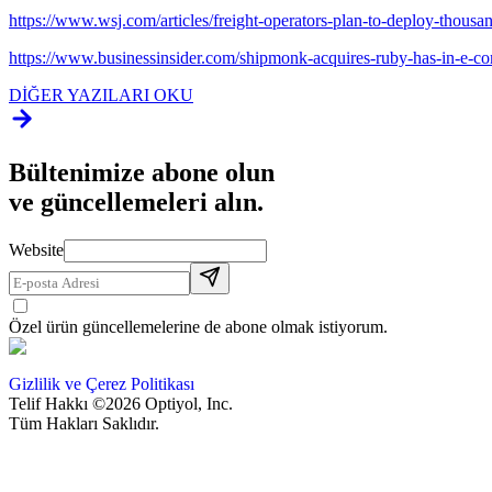
https://www.wsj.com/articles/freight-operators-plan-to-deploy-thous
https://www.businessinsider.com/shipmonk-acquires-ruby-has-in-e-
DİĞER YAZILARI OKU
Bültenimize abone olun
ve güncellemeleri alın.
Website
Özel ürün güncellemelerine de abone olmak istiyorum.
Gizlilik ve Çerez Politikası
Telif Hakkı ©2026 Optiyol, Inc.
Tüm Hakları Saklıdır.