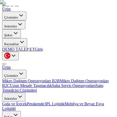
Ürün
Çözümler
Sektörler
Şirket
Kaynaklar
DEMO TALEP ET
Giriş
Ürün
Çözümler
Mikro Dağıtım Operasyonları B2B
Mikro Dağıtım Operasyonları
B2C
Uzun Mesafe Taşımacılık
Saha Servis Operasyonları
Satış
Temsilcisi Çözümleri
Sektörler
Gıda ve İçecek
Perakende
3PL Lojistik
Mobilya ve Beyaz Eşya
Lojistiği
Şirket