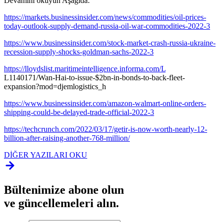
Devamını okuyun Aşağıda:
https://markets.businessinsider.com/news/commodities/oil-prices-
today-outlook-supply-demand-russia-oil-war-commodities-2022-3
https://www.businessinsider.com/stock-market-crash-russia-ukraine-
recession-supply-shocks-goldman-sachs-2022-3
https://lloydslist.maritimeintelligence.informa.com/L
L1140171/Wan-Hai-to-issue-$2bn-in-bonds-to-back-fleet-
expansion?mod=djemlogistics_h
https://www.businessinsider.com/amazon-walmart-online-orders-
shipping-could-be-delayed-trade-official-2022-3
https://techcrunch.com/2022/03/17/getir-is-now-worth-nearly-12-
billion-after-raising-another-768-million/
DİĞER YAZILARI OKU
Bültenimize abone olun
ve güncellemeleri alın.