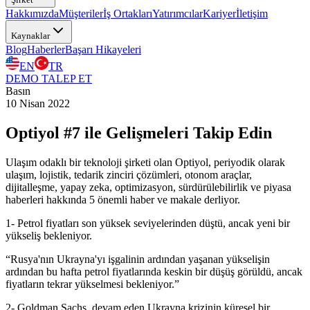
Hakkımızda
Müşteriler
İş Ortakları
Yatırımcılar
Kariyer
İletişim
Kaynaklar
Blog
Haberler
Başarı Hikayeleri
EN
TR
DEMO TALEP ET
Basın
10 Nisan 2022
Optiyol #7 ile Gelişmeleri Takip Edin
Ulaşım odaklı bir teknoloji şirketi olan Optiyol, periyodik olarak
ulaşım, lojistik, tedarik zinciri çözümleri, otonom araçlar,
dijitalleşme, yapay zeka, optimizasyon, sürdürülebilirlik ve piyasa
haberleri hakkında 5 önemli haber ve makale derliyor.
1- Petrol fiyatları son yüksek seviyelerinden düştü, ancak yeni bir
yükseliş bekleniyor.
“Rusya'nın Ukrayna'yı işgalinin ardından yaşanan yükselişin
ardından bu hafta petrol fiyatlarında keskin bir düşüş görüldü, ancak
fiyatların tekrar yükselmesi bekleniyor.”
2- Goldman Sachs, devam eden Ukrayna krizinin küresel bir