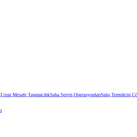
C
Uzun Mesafe Taşımacılık
Saha Servis Operasyonları
Satış Temsilcisi Ç
i