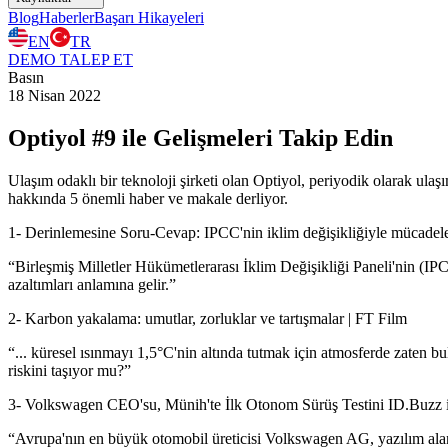
Blog
Haberler
Başarı Hikayeleri
EN
TR
DEMO TALEP ET
Basın
18 Nisan 2022
Optiyol #9 ile Gelişmeleri Takip Edin
Ulaşım odaklı bir teknoloji şirketi olan Optiyol, periyodik olarak ulaşı
hakkında 5 önemli haber ve makale derliyor.
1- Derinlemesine Soru-Cevap: IPCC'nin iklim değişikliğiyle mücadele 
“Birleşmiş Milletler Hükümetlerarası İklim Değişikliği Paneli'nin (IP
azaltımları anlamına gelir.”
2- Karbon yakalama: umutlar, zorluklar ve tartışmalar | FT Film
“... küresel ısınmayı 1,5°C'nin altında tutmak için atmosferde zaten 
riskini taşıyor mu?”
3- Volkswagen CEO'su, Münih'te İlk Otonom Sürüş Testini ID.Buzz il
“Avrupa'nın en büyük otomobil üreticisi Volkswagen AG, yazılım alanı