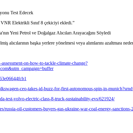
myonu Test Edecek
 VNR Elektrikli Sınıf 8 çekiciyi ekledi.”
'nın Yeni Petrol ve Doğalgaz Alıcıları Arayacağını Söyledi
lmiş alıcılarının başka yerlere yönelmesi veya alımlarını azaltması nede
th-assessment-on-how-to-tackle-climate-change?
r.com&utm_campaign=buffer
-63e06644fcb1
lkswagen-ceo-takes-id-buzz-for-first-autonomous-spin-in-munich?srn
test-volvo-electric-class-8-truck-sustainability-evs/621924/
es/russia-oil-customers-buyers-gas-ukraine-war-coal-energy-sanctions