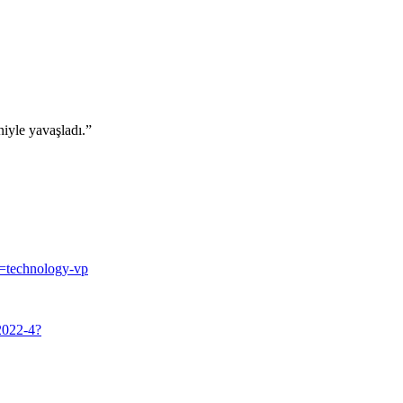
niyle yavaşladı.”
d=technology-vp
-2022-4?