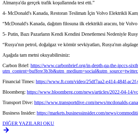
Almanya'da gerçek trafik koşullarında test etti.”
4- McDonald's Kanada, Restoran Teslimatı İçin Volvo Elektrikli Ka
“McDonald's Kanada, dağıtım filosuna ilk elektrikli aracını, bir Volvo
5- Putin, Bazı Pazarların Kendi Kendini Denetlemesi Nedeniyle Rusya
“Rusya'nın petrol, doğalgaz ve kömür sevkiyatları, Rusya'nın alışılage
Aşağıda tam metni okuyabilirsiniz:
Carbon Brief:
https://www.carbonbrief.org/in-depth-qa-the-ipccs-six
utm_content=buffere3b3b&utm_medium=social&utm_source=twitte
Financial Times:
https://www.ft.com/video/25df7aa2-e414-484f-ac2f
Bloomberg:
https://www.bloomberg.com/news/articles/2022-04-14/vo
Transport Dive:
https://www.transportdive.com/news/mcdonalds-canada-
Business Insider:
https://markets.businessinsider.com/news/commoditi
DİĞER YAZILARI OKU