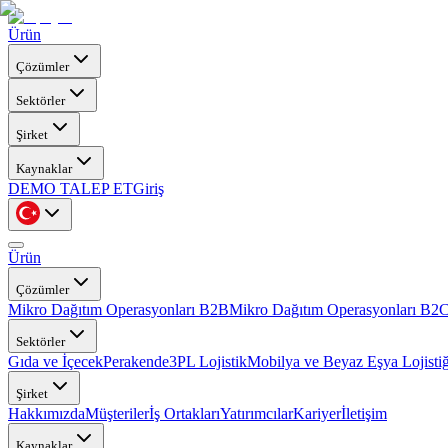
Ürün
Çözümler
Sektörler
Şirket
Kaynaklar
DEMO TALEP ET
Giriş
Ürün
Çözümler
Mikro Dağıtım Operasyonları B2B
Mikro Dağıtım Operasyonları B2
Sektörler
Gıda ve İçecek
Perakende
3PL Lojistik
Mobilya ve Beyaz Eşya Lojistiğ
Şirket
Hakkımızda
Müşteriler
İş Ortakları
Yatırımcılar
Kariyer
İletişim
Kaynaklar