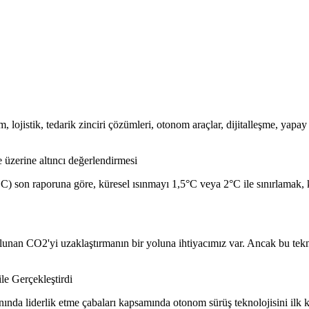
m, lojistik, tedarik zinciri çözümleri, otonom araçlar, dijitalleşme, yapa
üzerine altıncı değerlendirmesi
CC) son raporuna göre, küresel ısınmayı 1,5°C veya 2°C ile sınırlamak,
bulunan CO2'yi uzaklaştırmanın bir yoluna ihtiyacımız var. Ancak bu tek
e Gerçekleştirdi
nda liderlik etme çabaları kapsamında otonom sürüş teknolojisini ilk k