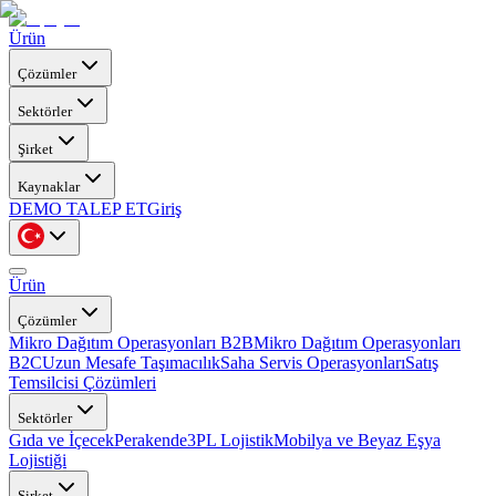
Ürün
Çözümler
Sektörler
Şirket
Kaynaklar
DEMO TALEP ET
Giriş
Ürün
Çözümler
Mikro Dağıtım Operasyonları B2B
Mikro Dağıtım Operasyonları
B2C
Uzun Mesafe Taşımacılık
Saha Servis Operasyonları
Satış
Temsilcisi Çözümleri
Sektörler
Gıda ve İçecek
Perakende
3PL Lojistik
Mobilya ve Beyaz Eşya
Lojistiği
Şirket