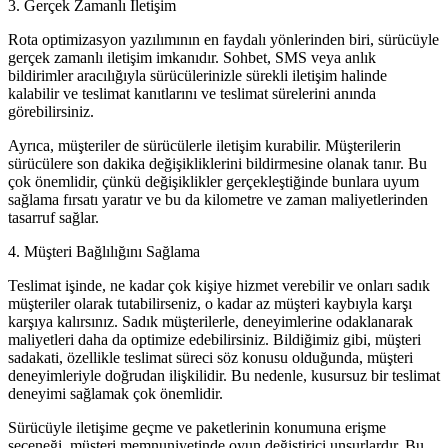
3. Gerçek Zamanlı İletişim
Rota optimizasyon yazılımının en faydalı yönlerinden biri, sürücüyle
gerçek zamanlı iletişim imkanıdır. Sohbet, SMS veya anlık
bildirimler aracılığıyla sürücülerinizle sürekli iletişim halinde
kalabilir ve teslimat kanıtlarını ve teslimat sürelerini anında
görebilirsiniz.
Ayrıca, müşteriler de sürücülerle iletişim kurabilir. Müşterilerin
sürücülere son dakika değişikliklerini bildirmesine olanak tanır. Bu
çok önemlidir, çünkü değişiklikler gerçekleştiğinde bunlara uyum
sağlama fırsatı yaratır ve bu da kilometre ve zaman maliyetlerinden
tasarruf sağlar.
4. Müşteri Bağlılığını Sağlama
Teslimat işinde, ne kadar çok kişiye hizmet verebilir ve onları sadık
müşteriler olarak tutabilirseniz, o kadar az müşteri kaybıyla karşı
karşıya kalırsınız. Sadık müşterilerle, deneyimlerine odaklanarak
maliyetleri daha da optimize edebilirsiniz. Bildiğimiz gibi, müşteri
sadakati, özellikle teslimat süreci söz konusu olduğunda, müşteri
deneyimleriyle doğrudan ilişkilidir. Bu nedenle, kusursuz bir teslimat
deneyimi sağlamak çok önemlidir.
Sürücüyle iletişime geçme ve paketlerinin konumuna erişme
seçeneği, müşteri memnuniyetinde oyun değiştirici unsurlardır. Bu