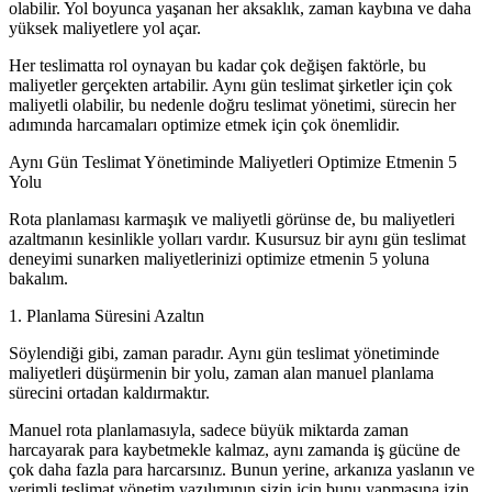
olabilir. Yol boyunca yaşanan her aksaklık, zaman kaybına ve daha
yüksek maliyetlere yol açar.
Her teslimatta rol oynayan bu kadar çok değişen faktörle, bu
maliyetler gerçekten artabilir. Aynı gün teslimat şirketler için çok
maliyetli olabilir, bu nedenle doğru teslimat yönetimi, sürecin her
adımında harcamaları optimize etmek için çok önemlidir.
Aynı Gün Teslimat Yönetiminde Maliyetleri Optimize Etmenin 5
Yolu
Rota planlaması karmaşık ve maliyetli görünse de, bu maliyetleri
azaltmanın kesinlikle yolları vardır. Kusursuz bir aynı gün teslimat
deneyimi sunarken maliyetlerinizi optimize etmenin 5 yoluna
bakalım.
1. Planlama Süresini Azaltın
Söylendiği gibi, zaman paradır. Aynı gün teslimat yönetiminde
maliyetleri düşürmenin bir yolu, zaman alan manuel planlama
sürecini ortadan kaldırmaktır.
Manuel rota planlamasıyla, sadece büyük miktarda zaman
harcayarak para kaybetmekle kalmaz, aynı zamanda iş gücüne de
çok daha fazla para harcarsınız. Bunun yerine, arkanıza yaslanın ve
verimli teslimat yönetim yazılımının sizin için bunu yapmasına izin