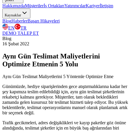
Hakkımızda
Müşteriler
İş Ortakları
Yatırımcılar
Kariyer
İletişim
Kaynaklar
Blog
Haberler
Başarı Hikayeleri
EN
TR
DEMO TALEP ET
Blog
16 Şubat 2022
Aynı Gün Teslimat Maliyetlerini
Optimize Etmenin 5 Yolu
Aynı Gün Teslimat Maliyetlerini 5 Yöntemle Optimize Etme
Günümüzde, hediye siparişlerinden gece atıştırmalıklarına kadar her
şey kapımıza teslim edilebildiği için, aynı gün teslimat şirketlerinin
rekabetçi kalması gerekiyor. Müşteriler, tam olarak bekledikleri
zamanda gelen kusursuz bir teslimat hizmeti talep ediyor. Bu yüksek
beklentilerle, teslimat operasyonlarını manuel olarak planlamak artık
bir seçenek değil.
Trafik gecikmeleri, adres değişiklikleri ve kayıp paketler göz önüne
alındığında, teslimat şirketler için en büyük baş ağrılarından biri