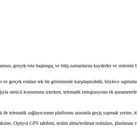
i
ası, gerçek rota başlangıç ​​ve bitiş zamanlarını kaydeder ve sistemin 
ve gerçek rotaları tek bir görünümde karşılaştırabilir, böylece sapmaları
ıyla sürücü konumunu izlerken, telematik entegrasyonu ek parametrelerle
ile telematik sağlayıcısının platformu arasında geçiş yapmak yerine, tüm 
e, Optiyol GPS takibini, teslim alma/teslimat noktaları, planlanan ve g