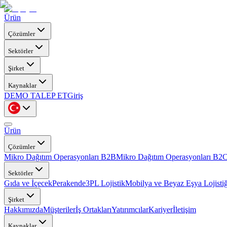
Ürün
Çözümler
Sektörler
Şirket
Kaynaklar
DEMO TALEP ET
Giriş
Ürün
Çözümler
Mikro Dağıtım Operasyonları B2B
Mikro Dağıtım Operasyonları B2
Sektörler
Gıda ve İçecek
Perakende
3PL Lojistik
Mobilya ve Beyaz Eşya Lojistiğ
Şirket
Hakkımızda
Müşteriler
İş Ortakları
Yatırımcılar
Kariyer
İletişim
Kaynaklar