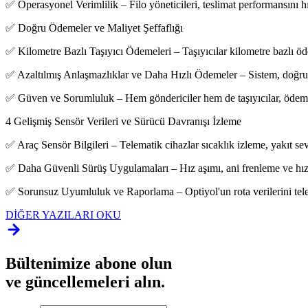
✅ Operasyonel Verimlilik – Filo yöneticileri, teslimat performansını hız
✅ Doğru Ödemeler ve Maliyet Şeffaflığı
✅ Kilometre Bazlı Taşıyıcı Ödemeleri – Taşıyıcılar kilometre bazlı öde
✅ Azaltılmış Anlaşmazlıklar ve Daha Hızlı Ödemeler – Sistem, doğru, de
✅ Güven ve Sorumluluk – Hem göndericiler hem de taşıyıcılar, ödemele
4 Gelişmiş Sensör Verileri ve Sürücü Davranışı İzleme
✅ Araç Sensör Bilgileri – Telematik cihazlar sıcaklık izleme, yakıt sevi
✅ Daha Güvenli Sürüş Uygulamaları – Hız aşımı, ani frenleme ve hızlan
✅ Sorunsuz Uyumluluk ve Raporlama – Optiyol'un rota verilerini telemat
DİĞER YAZILARI OKU
Bültenimize abone olun
ve güncellemeleri alın.