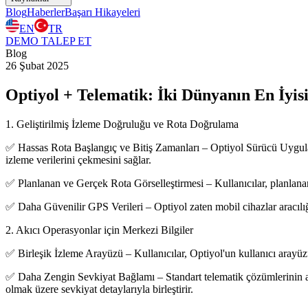
Blog
Haberler
Başarı Hikayeleri
EN
TR
DEMO TALEP ET
Blog
26 Şubat 2025
Optiyol + Telematik: İki Dünyanın En İyis
1. Geliştirilmiş İzleme Doğruluğu ve Rota Doğrulama
✅ Hassas Rota Başlangıç ​​ve Bitiş Zamanları – Optiyol Sürücü Uygulam
izleme verilerini çekmesini sağlar.
✅ Planlanan ve Gerçek Rota Görselleştirmesi – Kullanıcılar, planlanan 
✅ Daha Güvenilir GPS Verileri – Optiyol zaten mobil cihazlar aracılığ
2. Akıcı Operasyonlar için Merkezi Bilgiler
✅ Birleşik İzleme Arayüzü – Kullanıcılar, Optiyol'un kullanıcı arayüzü 
✅ Daha Zengin Sevkiyat Bağlamı – Standart telematik çözümlerinin aksin
olmak üzere sevkiyat detaylarıyla birleştirir.