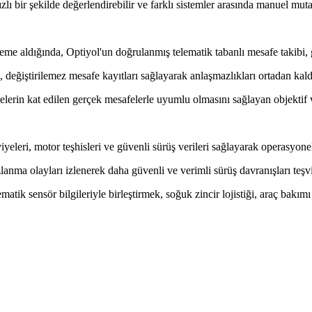
lı bir şekilde değerlendirebilir ve farklı sistemler arasında manuel mutab
me aldığında, Optiyol'un doğrulanmış telematik tabanlı mesafe takibi, gön
ğiştirilemez mesafe kayıtları sağlayarak anlaşmazlıkları ortadan kaldırı
rin kat edilen gerçek mesafelerle uyumlu olmasını sağlayan objektif v
yeleri, motor teşhisleri ve güvenli sürüş verileri sağlayarak operasyonel
ma olayları izlenerek daha güvenli ve verimli sürüş davranışları teşvik
ik sensör bilgileriyle birleştirmek, soğuk zincir lojistiği, araç bakımı