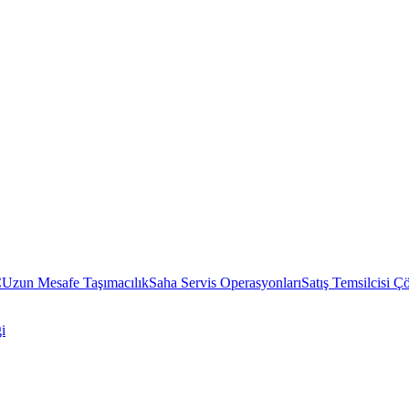
C
Uzun Mesafe Taşımacılık
Saha Servis Operasyonları
Satış Temsilcisi Ç
i