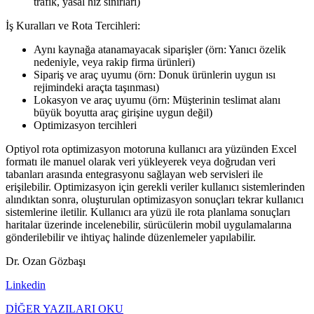
trafik, yasal hız sınırları)
İş Kuralları ve Rota Tercihleri:
Aynı kaynağa atanamayacak siparişler (örn: Yanıcı özelik
nedeniyle, veya rakip firma ürünleri)
Sipariş ve araç uyumu (örn: Donuk ürünlerin uygun ısı
rejimindeki araçta taşınması)
Lokasyon ve araç uyumu (örn: Müşterinin teslimat alanı
büyük boyutta araç girişine uygun değil)
Optimizasyon tercihleri
Optiyol rota optimizasyon motoruna kullanıcı ara yüzünden Excel
formatı ile manuel olarak veri yükleyerek veya doğrudan veri
tabanları arasında entegrasyonu sağlayan web servisleri ile
erişilebilir. Optimizasyon için gerekli veriler kullanıcı sistemlerinden
alındıktan sonra, oluşturulan optimizasyon sonuçları tekrar kullanıcı
sistemlerine iletilir. Kullanıcı ara yüzü ile rota planlama sonuçları
haritalar üzerinde incelenebilir, sürücülerin mobil uygulamalarına
gönderilebilir ve ihtiyaç halinde düzenlemeler yapılabilir.
Dr. Ozan Gözbaşı
Linkedin
DİĞER YAZILARI OKU