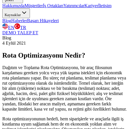
Hakkımızda
Müşteriler
İş Ortakları
Yatırımcılar
Kariyer
İletişim
Kaynaklar
Blog
Haberler
Başarı Hikayeleri
EN
TR
DEMO TALEP ET
Blog
4 Eylül 2021
Rota Optimizasyonu Nedir?
Dağıtım ve Toplama Rota Optimizasyonu, bir araç filosunun
karşılaması gereken yolcu veya yük taşıma istekleri için ekonomik
rota planlaması yapar. Bu süreç rut planlama, teslimat planlama veya
rut optimizasyonu olarak da isimlendirilir. Temel olarak, her isteğin
bir alım (yükleme) noktası ve bir bırakma (teslimat) noktası; adet,
ağırlık, hacim, desi, palet gibi fiziksel büyüklükleri; alış ve teslimat
işlemleri için de uyulması gereken zaman kısıtları vardır. Öte
yandan, filodaki her aracın maliyet, aşmaması gereken farklı
kapasite limitleri, kasa ve raf yapısı, ısı rejimi gibi özellikleri bulunur.
Rota optimizasyonunun hedefi, hem siparişlerle ve araçlarla ilgili iş
kısıtlarına uyum sağlamak hem de en ekonomik yoldan alım ve