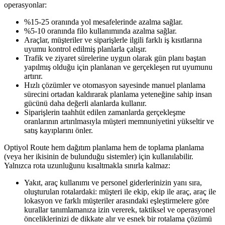
operasyonlar:
%15-25 oranında yol mesafelerinde azalma sağlar.
%5-10 oranında filo kullanımında azalma sağlar.
Araçlar, müşteriler ve siparişlerle ilgili farklı iş kısıtlarına
uyumu kontrol edilmiş planlarla çalışır.
Trafik ve ziyaret sürelerine uygun olarak gün planı baştan
yapılmış olduğu için planlanan ve gerçekleşen rut uyumunu
artırır.
Hızlı çözümler ve otomasyon sayesinde manuel planlama
sürecini ortadan kaldırarak planlama yeteneğine sahip insan
gücünü daha değerli alanlarda kullanır.
Siparişlerin taahhüt edilen zamanlarda gerçekleşme
oranlarının artırılmasıyla müşteri memnuniyetini yükseltir ve
satış kayıplarını önler.
Optiyol Route hem dağıtım planlama hem de toplama planlama
(veya her ikisinin de bulunduğu sistemler) için kullanılabilir.
Yalnızca rota uzunluğunu kısaltmakla sınırla kalmaz:
Yakıt, araç kullanımı ve personel giderlerinizin yanı sıra,
oluşturulan rotalardaki: müşteri ile ekip, ekip ile araç, araç ile
lokasyon ve farklı müşteriler arasındaki eşleştirmelere göre
kurallar tanımlamanıza izin vererek, taktiksel ve operasyonel
önceliklerinizi de dikkate alır ve esnek bir rotalama çözümü