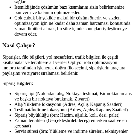
sağlar.
İstenildiğinde çözümün bazı kısımlarını sizin belirlemenize
izin verir ve kalanını optimize eder.
Çok çabuk bir şekilde makul bir çözüm önerir, ve sizden
optimizasyon için ne kadar daha zaman harcaması konusunda
zaman limitleri alarak, bu süre içinde sonuçları iyileştirmeye
devam eder.
Nasıl Çalışır?
Siparişler, filo bilgileri, yol mesafeleri, trafik bilgileri ile çeşitli
kısıtlamalar ve tercihlere ait veriler Optiyol rota optimizasyon
motoru tarafından işlenerek doğru filo seçimi, siparişlerin araçlara
paylaşımı ve ziyaret sıralaması belirlenir.
Sipariş Bilgileri:
Sipariş tipi (Noktadan alış, Noktaya teslimat, Bir noktadan alış
ve başka bir noktaya bırakmak, Ziyaret)
Alış/Yükleme lokasyonu (Adres, Açılış-Kapanış Saatleri)
Teslimat/İndirme lokasyonu (Adres, Açılış-Kapanış Saatleri)
Sipariş büyüklüğü (örn: Hacim, ağırlık, koli, desi, palet)
Zaman tercihleri (Gerçekleştirilebileceği en erken saat ve en
geç saat)
Servis süresi (örn: Yükleme ve indirme süreleri, teknisyenler