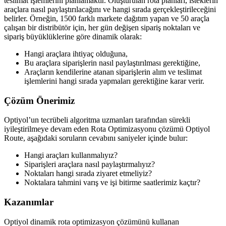
teslimat işlemlerini planlamaktır. Oluşturulan rota planları, isteklerin
araçlara nasıl paylaştırılacağını ve hangi sırada gerçekleştirileceğini
belirler. Örneğin, 1500 farklı markete dağıtım yapan ve 50 araçla
çalışan bir distribütör için, her gün değişen sipariş noktaları ve
sipariş büyüklüklerine göre dinamik olarak:
Hangi araçlara ihtiyaç olduğuna,
Bu araçlara siparişlerin nasıl paylaştırılması gerektiğine,
Araçların kendilerine atanan siparişlerin alım ve teslimat
işlemlerini hangi sırada yapmaları gerektiğine karar verir.
Çözüm Önerimiz
Optiyol’un tecrübeli algoritma uzmanları tarafından sürekli
iyileştirilmeye devam eden Rota Optimizasyonu çözümü Optiyol
Route, aşağıdaki soruların cevabını saniyeler içinde bulur:
Hangi araçları kullanmalıyız?
Siparişleri araçlara nasıl paylaştırmalıyız?
Noktaları hangi sırada ziyaret etmeliyiz?
Noktalara tahmini varış ve işi bitirme saatlerimiz kaçtır?
Kazanımlar
Optiyol dinamik rota optimizasyon çözümünü kullanan