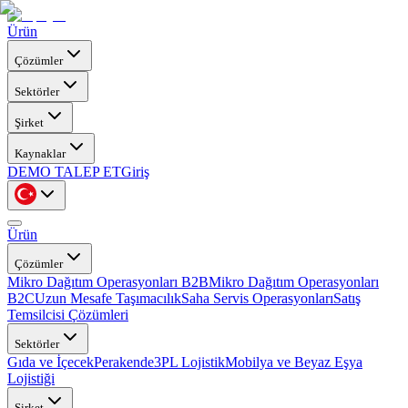
Ürün
Çözümler
Sektörler
Şirket
Kaynaklar
DEMO TALEP ET
Giriş
Ürün
Çözümler
Mikro Dağıtım Operasyonları B2B
Mikro Dağıtım Operasyonları
B2C
Uzun Mesafe Taşımacılık
Saha Servis Operasyonları
Satış
Temsilcisi Çözümleri
Sektörler
Gıda ve İçecek
Perakende
3PL Lojistik
Mobilya ve Beyaz Eşya
Lojistiği
Şirket