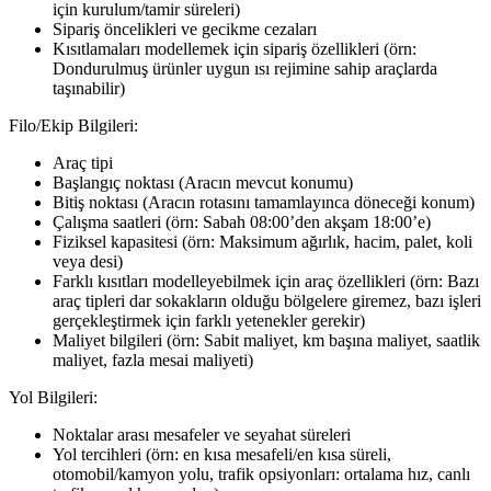
için kurulum/tamir süreleri)
Sipariş öncelikleri ve gecikme cezaları
Kısıtlamaları modellemek için sipariş özellikleri (örn:
Dondurulmuş ürünler uygun ısı rejimine sahip araçlarda
taşınabilir)
Filo/Ekip Bilgileri:
Araç tipi
Başlangıç noktası (Aracın mevcut konumu)
Bitiş noktası (Aracın rotasını tamamlayınca döneceği konum)
Çalışma saatleri (örn: Sabah 08:00’den akşam 18:00’e)
Fiziksel kapasitesi (örn: Maksimum ağırlık, hacim, palet, koli
veya desi)
Farklı kısıtları modelleyebilmek için araç özellikleri (örn: Bazı
araç tipleri dar sokakların olduğu bölgelere giremez, bazı işleri
gerçekleştirmek için farklı yetenekler gerekir)
Maliyet bilgileri (örn: Sabit maliyet, km başına maliyet, saatlik
maliyet, fazla mesai maliyeti)
Yol Bilgileri:
Noktalar arası mesafeler ve seyahat süreleri
Yol tercihleri (örn: en kısa mesafeli/en kısa süreli,
otomobil/kamyon yolu, trafik opsiyonları: ortalama hız, canlı