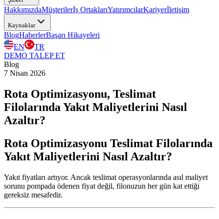
Hakkımızda
Müşteriler
İş Ortakları
Yatırımcılar
Kariyer
İletişim
Kaynaklar
Blog
Haberler
Başarı Hikayeleri
EN
TR
DEMO TALEP ET
Blog
7 Nisan 2026
Rota Optimizasyonu, Teslimat
Filolarında Yakıt Maliyetlerini Nasıl
Azaltır?
Rota Optimizasyonu Teslimat Filolarında
Yakıt Maliyetlerini Nasıl Azaltır?
Yakıt fiyatları artıyor. Ancak teslimat operasyonlarında asıl maliyet
sorunu pompada ödenen fiyat değil, filonuzun her gün kat ettiği
gereksiz mesafedir.