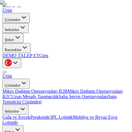
Ürün
Çözümler
Sektörler
Şirket
Kaynaklar
DEMO TALEP ET
Giriş
Ürün
Çözümler
Mikro Dağıtım Operasyonları B2B
Mikro Dağıtım Operasyonları
B2C
Uzun Mesafe Taşımacılık
Saha Servis Operasyonları
Satış
Temsilcisi Çözümleri
Sektörler
Gıda ve İçecek
Perakende
3PL Lojistik
Mobilya ve Beyaz Eşya
Lojistiği
Şirket