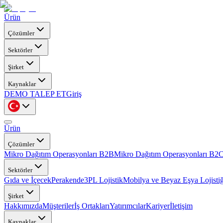
Ürün
Çözümler
Sektörler
Şirket
Kaynaklar
DEMO TALEP ET
Giriş
Ürün
Çözümler
Mikro Dağıtım Operasyonları B2B
Mikro Dağıtım Operasyonları B2
Sektörler
Gıda ve İçecek
Perakende
3PL Lojistik
Mobilya ve Beyaz Eşya Lojistiğ
Şirket
Hakkımızda
Müşteriler
İş Ortakları
Yatırımcılar
Kariyer
İletişim
Kaynaklar