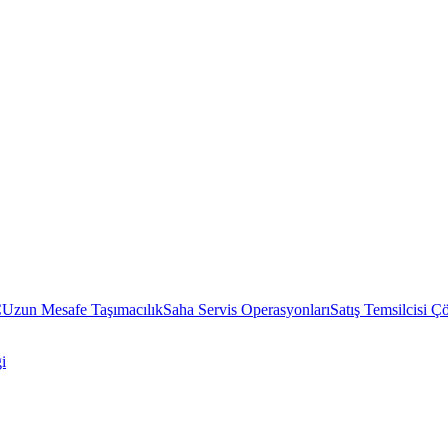
C
Uzun Mesafe Taşımacılık
Saha Servis Operasyonları
Satış Temsilcisi Ç
i