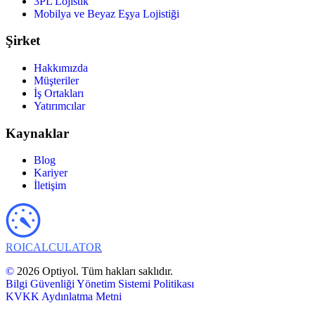
3PL Lojistik
Mobilya ve Beyaz Eşya Lojistiği
Şirket
Hakkımızda
Müşteriler
İş Ortakları
Yatırımcılar
Kaynaklar
Blog
Kariyer
İletişim
ROI
CALCULATOR
©
2026 Optiyol. Tüm hakları saklıdır.
Bilgi Güvenliği Yönetim Sistemi Politikası
KVKK Aydınlatma Metni