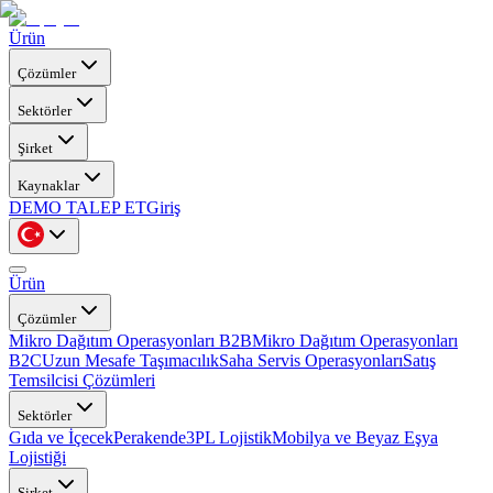
Ürün
Çözümler
Sektörler
Şirket
Kaynaklar
DEMO TALEP ET
Giriş
Ürün
Çözümler
Mikro Dağıtım Operasyonları B2B
Mikro Dağıtım Operasyonları
B2C
Uzun Mesafe Taşımacılık
Saha Servis Operasyonları
Satış
Temsilcisi Çözümleri
Sektörler
Gıda ve İçecek
Perakende
3PL Lojistik
Mobilya ve Beyaz Eşya
Lojistiği
Şirket