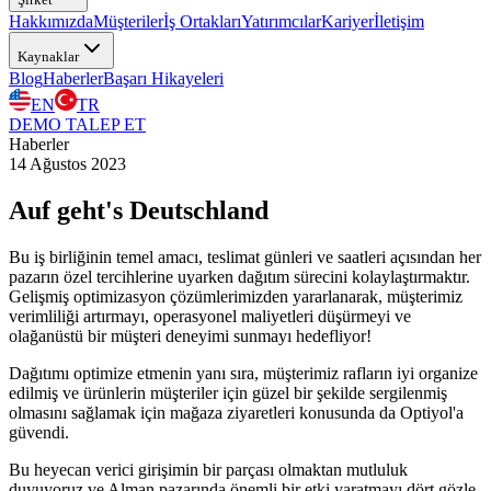
Hakkımızda
Müşteriler
İş Ortakları
Yatırımcılar
Kariyer
İletişim
Kaynaklar
Blog
Haberler
Başarı Hikayeleri
EN
TR
DEMO TALEP ET
Haberler
14 Ağustos 2023
Auf geht's Deutschland
Bu iş birliğinin temel amacı, teslimat günleri ve saatleri açısından her
pazarın özel tercihlerine uyarken dağıtım sürecini kolaylaştırmaktır.
Gelişmiş optimizasyon çözümlerimizden yararlanarak, müşterimiz
verimliliği artırmayı, operasyonel maliyetleri düşürmeyi ve
olağanüstü bir müşteri deneyimi sunmayı hedefliyor!
Dağıtımı optimize etmenin yanı sıra, müşterimiz rafların iyi organize
edilmiş ve ürünlerin müşteriler için güzel bir şekilde sergilenmiş
olmasını sağlamak için mağaza ziyaretleri konusunda da Optiyol'a
güvendi.
Bu heyecan verici girişimin bir parçası olmaktan mutluluk
duyuyoruz ve Alman pazarında önemli bir etki yaratmayı dört gözle