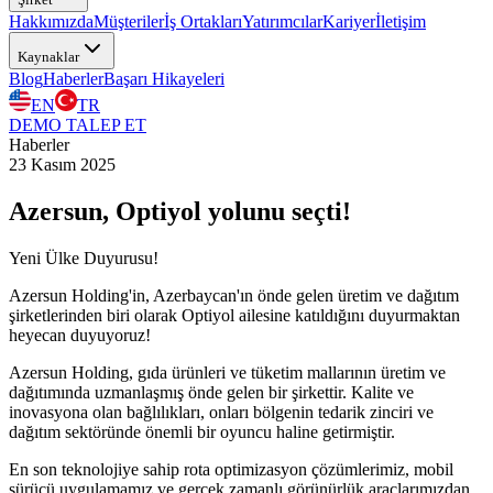
Hakkımızda
Müşteriler
İş Ortakları
Yatırımcılar
Kariyer
İletişim
Kaynaklar
Blog
Haberler
Başarı Hikayeleri
EN
TR
DEMO TALEP ET
Haberler
23 Kasım 2025
Azersun, Optiyol yolunu seçti!
Yeni Ülke Duyurusu!
Azersun Holding'in, Azerbaycan'ın önde gelen üretim ve dağıtım
şirketlerinden biri olarak Optiyol ailesine katıldığını duyurmaktan
heyecan duyuyoruz!
Azersun Holding, gıda ürünleri ve tüketim mallarının üretim ve
dağıtımında uzmanlaşmış önde gelen bir şirkettir. Kalite ve
inovasyona olan bağlılıkları, onları bölgenin tedarik zinciri ve
dağıtım sektöründe önemli bir oyuncu haline getirmiştir.
En son teknolojiye sahip rota optimizasyon çözümlerimiz, mobil
sürücü uygulamamız ve gerçek zamanlı görünürlük araçlarımızdan