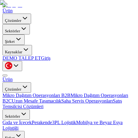
Ürün
Çözümler
Sektörler
Şirket
Kaynaklar
DEMO TALEP ET
Giriş
Ürün
Çözümler
Mikro Dağıtım Operasyonları B2B
Mikro Dağıtım Operasyonları
B2C
Uzun Mesafe Taşımacılık
Saha Servis Operasyonları
Satış
Temsilcisi Çözümleri
Sektörler
Gıda ve İçecek
Perakende
3PL Lojistik
Mobilya ve Beyaz Eşya
Lojistiği
Şirket