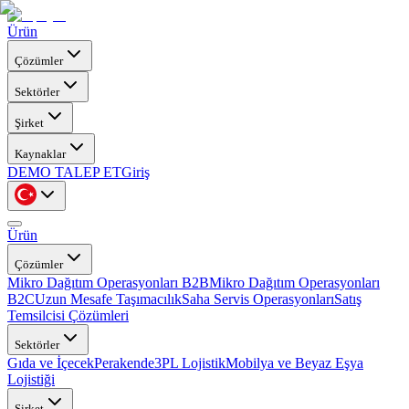
Ürün
Çözümler
Sektörler
Şirket
Kaynaklar
DEMO TALEP ET
Giriş
Ürün
Çözümler
Mikro Dağıtım Operasyonları B2B
Mikro Dağıtım Operasyonları
B2C
Uzun Mesafe Taşımacılık
Saha Servis Operasyonları
Satış
Temsilcisi Çözümleri
Sektörler
Gıda ve İçecek
Perakende
3PL Lojistik
Mobilya ve Beyaz Eşya
Lojistiği
Şirket