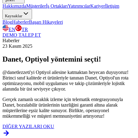
Hakkımızda
Müşteriler
İş Ortakları
Yatırımcılar
Kariyer
İletişim
Kaynaklar
Blog
Haberler
Başarı Hikayeleri
EN
TR
DEMO TALEP ET
Haberler
23 Kasım 2025
Danet, Optiyol yöntemini seçti!
@danetlezzeti'yi Optiyol ailesine katmaktan heyecan duyuyoruz!
Birinci sınıf kalitede et ürünleriyle tanınan Danet, Optiyol'un rota
optimizasyonu, mobil uygulaması ve takip çözümleriyle lojistik
alanında bir üst seviyeye çıkıyor.
Gerçek zamanlı sıcaklık izleme için telematik entegrasyonuyla
Danet, bozulabilir ürünlerinin tazeliğini garanti altına alarak
müşterilerine eşsiz kalite sunuyor. Birlikte, operasyonel
mükemmelliği ve müşteri memnuniyetini artırıyoruz!
DİĞER YAZILARI OKU