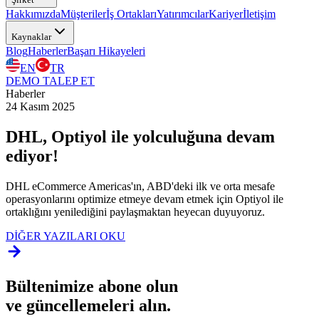
Hakkımızda
Müşteriler
İş Ortakları
Yatırımcılar
Kariyer
İletişim
Kaynaklar
Blog
Haberler
Başarı Hikayeleri
EN
TR
DEMO TALEP ET
Haberler
24 Kasım 2025
DHL, Optiyol ile yolculuğuna devam
ediyor!
DHL eCommerce Americas'ın, ABD'deki ilk ve orta mesafe
operasyonlarını optimize etmeye devam etmek için Optiyol ile
ortaklığını yenilediğini paylaşmaktan heyecan duyuyoruz.
DİĞER YAZILARI OKU
Bültenimize abone olun
ve güncellemeleri alın.