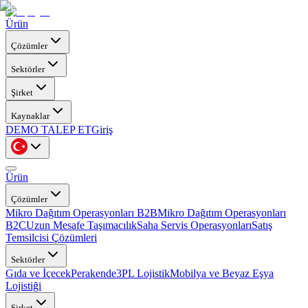
Ürün
Çözümler
Sektörler
Şirket
Kaynaklar
DEMO TALEP ET
Giriş
Ürün
Çözümler
Mikro Dağıtım Operasyonları B2B
Mikro Dağıtım Operasyonları
B2C
Uzun Mesafe Taşımacılık
Saha Servis Operasyonları
Satış
Temsilcisi Çözümleri
Sektörler
Gıda ve İçecek
Perakende
3PL Lojistik
Mobilya ve Beyaz Eşya
Lojistiği
Şirket