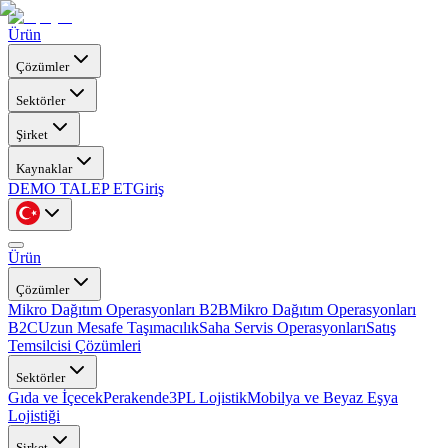
Ürün
Çözümler
Sektörler
Şirket
Kaynaklar
DEMO TALEP ET
Giriş
Ürün
Çözümler
Mikro Dağıtım Operasyonları B2B
Mikro Dağıtım Operasyonları
B2C
Uzun Mesafe Taşımacılık
Saha Servis Operasyonları
Satış
Temsilcisi Çözümleri
Sektörler
Gıda ve İçecek
Perakende
3PL Lojistik
Mobilya ve Beyaz Eşya
Lojistiği
Şirket