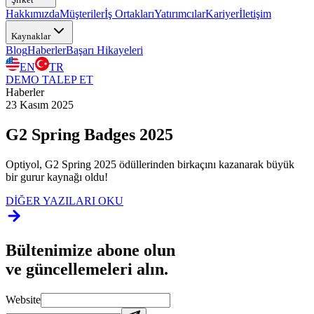
Hakkımızda
Müşteriler
İş Ortakları
Yatırımcılar
Kariyer
İletişim
Kaynaklar
Blog
Haberler
Başarı Hikayeleri
EN
TR
DEMO TALEP ET
Haberler
23 Kasım 2025
G2 Spring Badges 2025
Optiyol, G2 Spring 2025 ödüllerinden birkaçını kazanarak büyük
bir gurur kaynağı oldu!
DİĞER YAZILARI OKU
Bültenimize abone olun
ve güncellemeleri alın.
Website