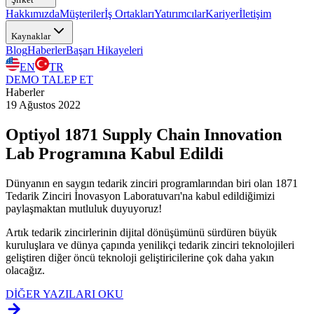
Hakkımızda
Müşteriler
İş Ortakları
Yatırımcılar
Kariyer
İletişim
Kaynaklar
Blog
Haberler
Başarı Hikayeleri
EN
TR
DEMO TALEP ET
Haberler
19 Ağustos 2022
Optiyol 1871 Supply Chain Innovation
Lab Programına Kabul Edildi
Dünyanın en saygın tedarik zinciri programlarından biri olan 1871
Tedarik Zinciri İnovasyon Laboratuvarı'na kabul edildiğimizi
paylaşmaktan mutluluk duyuyoruz!
Artık tedarik zincirlerinin dijital dönüşümünü sürdüren büyük
kuruluşlara ve dünya çapında yenilikçi tedarik zinciri teknolojileri
geliştiren diğer öncü teknoloji geliştiricilerine çok daha yakın
olacağız.
DİĞER YAZILARI OKU