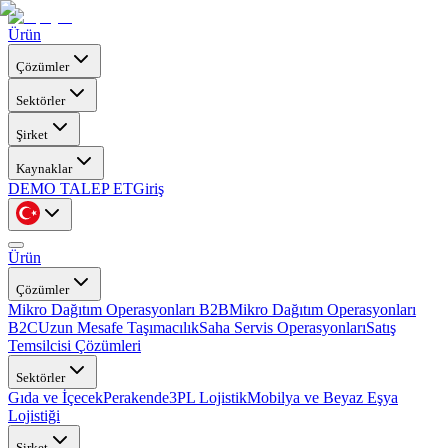
Ürün
Çözümler
Sektörler
Şirket
Kaynaklar
DEMO TALEP ET
Giriş
Ürün
Çözümler
Mikro Dağıtım Operasyonları B2B
Mikro Dağıtım Operasyonları
B2C
Uzun Mesafe Taşımacılık
Saha Servis Operasyonları
Satış
Temsilcisi Çözümleri
Sektörler
Gıda ve İçecek
Perakende
3PL Lojistik
Mobilya ve Beyaz Eşya
Lojistiği
Şirket