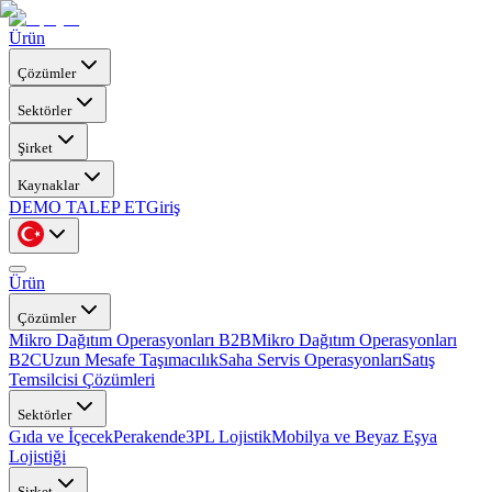
Ürün
Çözümler
Sektörler
Şirket
Kaynaklar
DEMO TALEP ET
Giriş
Ürün
Çözümler
Mikro Dağıtım Operasyonları B2B
Mikro Dağıtım Operasyonları
B2C
Uzun Mesafe Taşımacılık
Saha Servis Operasyonları
Satış
Temsilcisi Çözümleri
Sektörler
Gıda ve İçecek
Perakende
3PL Lojistik
Mobilya ve Beyaz Eşya
Lojistiği
Şirket