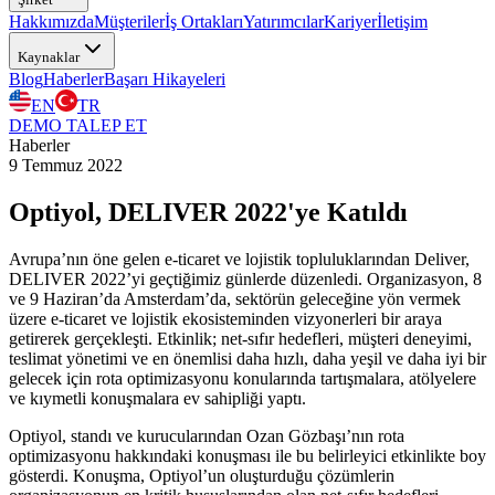
Hakkımızda
Müşteriler
İş Ortakları
Yatırımcılar
Kariyer
İletişim
Kaynaklar
Blog
Haberler
Başarı Hikayeleri
EN
TR
DEMO TALEP ET
Haberler
9 Temmuz 2022
Optiyol, DELIVER 2022'ye Katıldı
Avrupa’nın öne gelen e-ticaret ve lojistik topluluklarından Deliver,
DELIVER 2022’yi geçtiğimiz günlerde düzenledi. Organizasyon, 8
ve 9 Haziran’da Amsterdam’da, sektörün geleceğine yön vermek
üzere e-ticaret ve lojistik ekosisteminden vizyonerleri bir araya
getirerek gerçekleşti. Etkinlik; net-sıfır hedefleri, müşteri deneyimi,
teslimat yönetimi ve en önemlisi daha hızlı, daha yeşil ve daha iyi bir
gelecek için rota optimizasyonu konularında tartışmalara, atölyelere
ve kıymetli konuşmalara ev sahipliği yaptı.
Optiyol, standı ve kurucularından Ozan Gözbaşı’nın rota
optimizasyonu hakkındaki konuşması ile bu belirleyici etkinlikte boy
gösterdi. Konuşma, Optiyol’un oluşturduğu çözümlerin